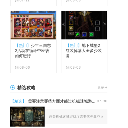
07-22
08-08
【热门】
少年三国志
【热门】
地下城堡2
2活动在循环中应该
红装掉落大全多少装
如何进行
备
08-06
08-03
精选攻略
更多->
【精选】
需要注意哪些方面才能过机械迷城游戏厅
07-30
通关机械迷城游戏厅需要优先集齐入场道具、分层启动