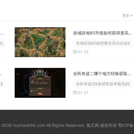
更多->
光遇中有什么方法可以利用螃蟹来进行撞击呢
攻城掠地80升级如何获得更高的游戏评分
然引导冲撞、抱蟹定点释放冲撞、变...
攻城掠地80级想要拉高综合游戏评
07-23
198的boss有什么技能
全民奇迹二哪个地方经验获取效率高
英拥有群体高额战法、持续破甲、...
全民奇迹2经验获取效率最高的两处
07-27
8-2026 huzhao646.com All Rights Reserved. 狐爪网 版权所有
鄂ICP备