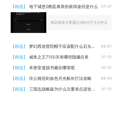
【精选】
地下城堡2教廷典章的获得途径是什么
07-27
教廷典章主要通过消耗月芒之沙开启图3失落王城的教皇B
【精选】
梦幻西游普陀帽子应该配什么石头呢
08-07
【精选】
咸鱼之王7150关有哪些隐藏任务
07-21
【精选】
本密室逃脱书藏在哪里呢
07-21
【精选】
坎公骑冠剑血色月光船长打法攻略
08-05
【精选】
三国志战略版为什么注重准点进攻城池
07-21