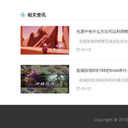
相关资讯
光遇里借助螃蟹完成撞击分为自
08-03
攻城掠地8珍
攻城掠地198副本BOSS黄月
08-02
Copyright © 201