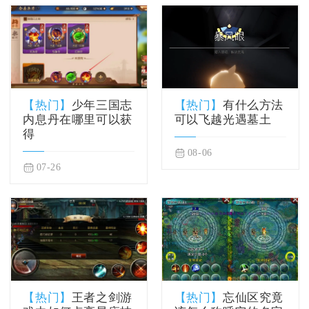
【热门】
少年三国志
【热门】
有什么方法
内息丹在哪里可以获
可以飞越光遇墓土
得
08-06
07-26
【热门】
王者之剑游
【热门】
忘仙区究竟