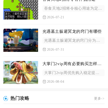
吞食天地2招将令核心用途为定向招募限定隐藏武将、兑换武将养成...
2026-07-21
光遇墓土躲避冥龙的窍门有哪些
光遇墓土躲避冥龙的窍门分为提前预判规避、被锁定后应急脱身、分...
2026-07-31
大掌门2vip周有必要购买怎样的物品
大掌门2vip周优先购入稳定提升进度的养成刚需，控制概率类礼...
2026-08-04
热门攻略
更多->