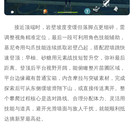
接近顶端时，岩壁坡度变缓但落脚点更细碎，需
调整视角精准定位，最后一段可利用角色技能辅助，
基尼奇用勾爪技能连续抓取岩壁凸起，搭配蹬墙跳快
速登顶；早柚、砂糖用元素战技短暂升空，弥补最后
距离。登顶后平台视野开阔，能俯瞰整片苗圃区域，
平台边缘藏有普通宝箱，内含摩拉与突破素材，完成
探索后可从东侧缓坡滑翔下山，或直接传送离开。整
个攀爬过程核心是选对路线、合理分配体力、灵活用
技能与道具，避开光滑墙面与敌人干扰，就能顺利抵
达摘新芽最高处。