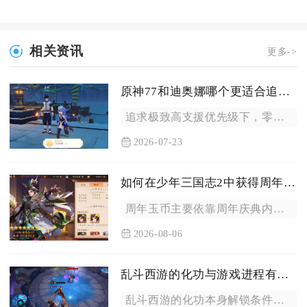
相关资讯
更多->
原神77和迪奥娜哪个更适合追求高支援
追求极致高支援优先级下，零命到低命阶段迪奥娜综合支援能力优于...
2026-07-23
如何在少年三国志2中获得周年玉币
周年玉币主要依靠周年庆典内置各类限时活动、日常玩法目标、周年...
2026-08-06
乱斗西游的化功与游戏进程有关吗
乱斗西游的化功本身解锁条件不绑定主线关卡推进进度，但化功的使...