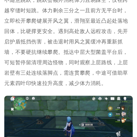
不随意跳跃，跳跃会额外消耗体力且易踩空，仅在跨
越窄缝时短跳。体力剩余三分之一且前方无平台时，
立即松开攀爬键展开风之翼，滑翔至最近凸起处落地
回体，比硬撑更安全。遇到高处敌人远程攻击，先开
启护盾抵挡伤害，被击退时用风之翼缓冲再重新抓
墙，不要硬抗继续攀爬。抵达中层大型菌盖平台后，
可短暂停留清理周边怪物，同时观察上层路线，上层
岩壁有三处连续落脚点，需连贯攀爬，中途可借助草
元素四叶印快速拉升高度，减少体力消耗。