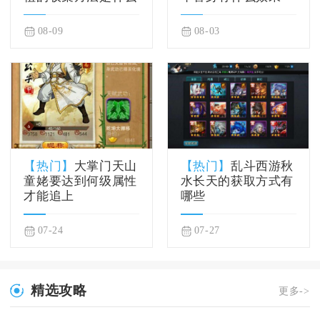
08-09
08-03
【热门】
大掌门天山
【热门】
乱斗西游秋
童姥要达到何级属性
水长天的获取方式有
才能追上
哪些
07-24
07-27
精选攻略
更多->