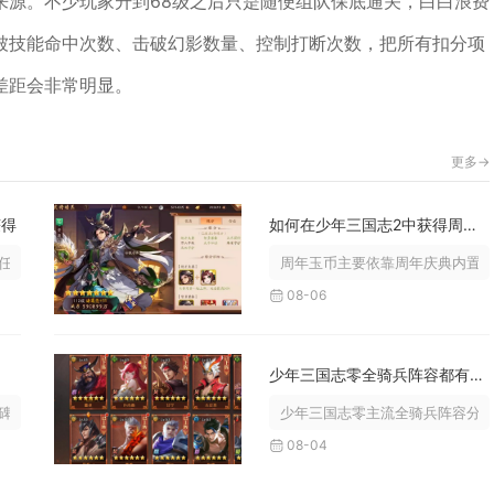
来源。不少玩家升到68级之后只是随便组队保底通关，白白浪费
被技能命中次数、击破幻影数量、控制打断次数，把所有扣分项
差距会非常明显。
更多->
获得
如何在少年三国志2中获得周年玉币
务清理、战魂分解、各大功勋商店兑...
周年玉币主要依靠周年庆典内置各
08-06
少年三国志零全骑兵阵容都有哪几种
五阶段前置任务、通关遗迹九层击杀...
少年三国志零主流全骑兵阵容分为
08-04