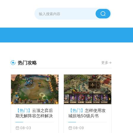
热门攻略
更多->
【热门】
云顶之弈后
【热门】
怎样使用攻
期无解阵容怎样解决
城掠地50级兵书
08-03
08-09