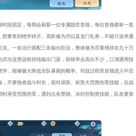
放时段固定，每期会刷新一位专属隐世首领，每位首领都有一套
，想要拿到绝学碎片、高阶修为丹以及龙门礼券，不能只追求通
坦克、一名治疗搭配三名输出职业，整体修为尽量维持在九十万
为武当这类远程持续输出门派，容错率会高出不少，江湖通用技
绝学，能够极大降低全队暴毙的概率。对战过程里首领进入中后
奏，不要拖沓战斗时长，面对扇形、矩形大范围伤害技能，近战
同时承受范围伤害，遇到点名禁锢、冰封控制类技能，队友要第