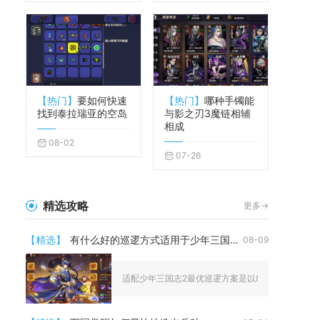
【热门】
要如何快速
【热门】
哪种手镯能
找到泰拉瑞亚的空岛
与影之刃3魔链相辅
相成
08-02
07-26
精选攻略
更多->
【精选】
有什么好的巡逻方式适用于少年三国志2
08-09
适配少年三国志2最优巡逻方案是以8小时封地巡逻为基