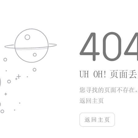
2、邀客裂变拓客系统：设置老客推荐返利规则，
借助客户社交资源持续为门店引入新客源。
3、多终端数据互通：手机、平板、电脑三端实时
同步档案与营收数据，随时随地管控门店运营。
【【应用优势】】
1、轻量化移动办公：无需固定电脑操作，美容师
手机端即可完成客户回访、日志填写、开单登记。
2、免费基础功能试用：预约、会员管理、简易报
表等核心模块开放试用，降低门店试错成本。