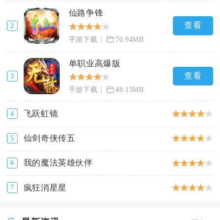
仙路争锋
查看
2
手游下载
70.94MB
单职业高爆版
查看
3
手游下载
48.13MB
飞跃虹镜
4
仙剑奇侠传五
5
我的魔法英雄伙伴
6
疯狂消星星
7