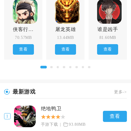
侠客行侠录
屠龙英雄
谁是凶手
70.57MB
13.44MB
81.60MB
查看
查看
查看
最新游戏
更多->
绝地鸭卫
查看
1
手游下载
93.80MB