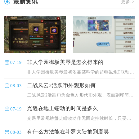
最新资讯
更多->
非人学园御坂美琴是怎么得来的
07-19
非人学园御坂美琴最初依靠某科学的超电磁炮T联动活动获取，主要...
二战风云2活跃币外观形如何
08-03
二战风云2活跃币为金色方形代币外观，表面刻印简约军备纹路，在...
光遇在地上蠕动的时间是多久
07-19
光遇里常规螃蟹走蠕动动作无固定持续时长，只要不触发打断操作就...
有什么方法能在斗罗大陆抽到唐昊
08-03