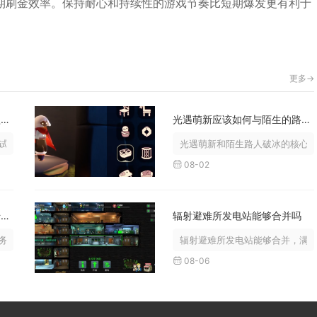
期刷金效率。保持耐心和持续性的游戏节奏比短期爆发更有利于
更多->
晚上答题时如何应对万国觉醒复式的复杂题目
光遇萌新应该如何与陌生的路人打破冰
复杂题型，核心应对方案为提前梳理...
光遇萌新和陌生路人破冰的核心逻
08-02
要如何开启原神西风大教堂传送点呢
辐射避难所发电站能够合并吗
解锁，抵达教堂顶部钟塔平台并靠近...
辐射避难所发电站能够合并，满足
08-06