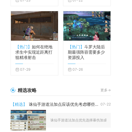
07-25
07-22
【热门】
如何在绝地
【热门】
斗罗大陆后
求生中实现近距离打
期最强阵容需要多少
狙精准射击
资源投入
07-29
07-26
精选攻略
更多->
【精选】
诛仙手游道法加点应该优先考虑哪些属性
07-22
诛仙手游道法加点优先选择暴伤加成、基础攻击、暴伤