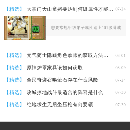
【精选】
大掌门天山童姥要达到何级属性才能追上
07-24
想要常规甲级弟子属性追上101级满成长、
【精选】
元气骑士隐藏角色拳师的获取方法是什么
08-01
【精选】
原神炉罩家具该如何获取
08-09
【精选】
全民奇迹召唤萤石存在什么风险
07-24
【精选】
攻城掠地战斗最适合的阵容是什么
07-30
【精选】
绝地求生无后坐压枪有何要领
07-30