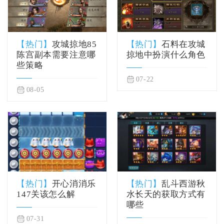
【热门】
攻城掠地85
【热门】
石料在攻城
陈宫副本需要注意哪
掠地中扮演什么角色
些策略
07-22
08-05
【热门】
开心消消乐
【热门】
乱斗西游秋
147关该怎么解
水长天的获取方式有
哪些
07-31