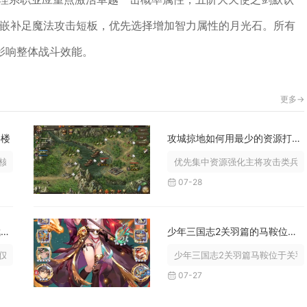
镶嵌补足魔法攻击短板，优先选择增加智力属性的月光石。所有
影响整体战斗效能。
更多->
层楼
攻城掠地如何用最少的资源打造出强大的兵器
心是抓国战助攻、卡功勋宝箱、刷无...
优先集中资源强化主将攻击类兵器
07-28
王国纪元氪金是否值得用于武将攻略
少年三国志2关羽篇的马鞍位置在哪里
对中高氪、主打跨服对战与快速发育...
少年三国志2关羽篇马鞍位于关羽列
07-27