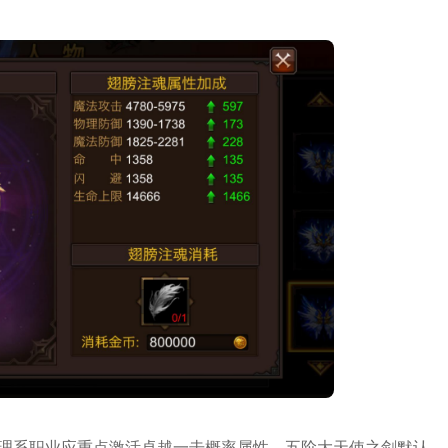
。物理系职业应重点激活卓越一击概率属性，五阶大天使之剑默认