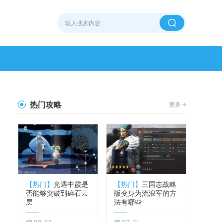
热门攻略
更多->
【热门】
光遇中霞是
【热门】
三国志战略
否能够突破到碎石云
版变身为流浪军的方
层
法有哪些