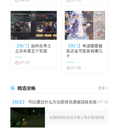
08-02
07-31
【热门】
如何在率土
【热门】
奇迹暖暖服
之滨布署五个军团
装店金币套装有哪几
个
07-27
07-28
精选攻略
更多->
【精选】
可以通过什么方法获得光遇烟花杖先祖
07-22
光遇烟花杖先祖为暮土黑水港湾的敬礼常驻先祖，完整