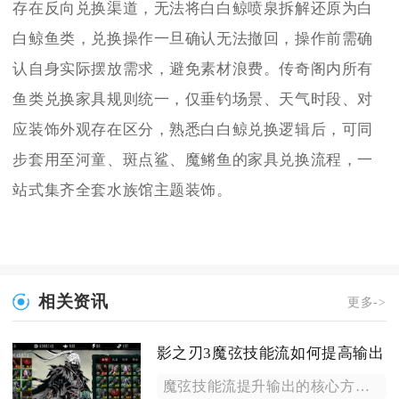
存在反向兑换渠道，无法将白白鲸喷泉拆解还原为白
白鲸鱼类，兑换操作一旦确认无法撤回，操作前需确
认自身实际摆放需求，避免素材浪费。传奇阁内所有
鱼类兑换家具规则统一，仅垂钓场景、天气时段、对
应装饰外观存在区分，熟悉白白鲸兑换逻辑后，可同
步套用至河童、斑点鲨、魔鳉鱼的家具兑换流程，一
站式集齐全套水族馆主题装饰。
相关资讯
更多->
影之刃3魔弦技能流如何提高输出
魔弦技能流提升输出的核心方式，是把控嘈嘈切切5秒真伤窗口期、...