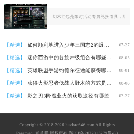
幻术红包是限时活动专属兑换道具，集齐对
【精选】
如何顺利地进入少年三国志2的爆满区
07-27
【精选】
迷你西游中的各族冲级组合有哪些技巧
08-05
【精选】
英雄联盟手游约德尔征途能获得哪些奖励
08-01
【精选】
获得火影忍者低战大野木的方式是什么
08-06
【精选】
影之刃3降魔业火的获取途径有哪些
07-27
Copyright © 2018-2026 huzhao646.com All Rights
Reserved. 狐爪网 版权所有
鄂ICP备2022013279号-63