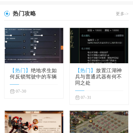
热门攻略
更多->
【热门】
绝地求生如
【热门】
放置江湖神
何反锁驾驶中的车辆
兵与普通武器有何不
同之处
07-30
07-31