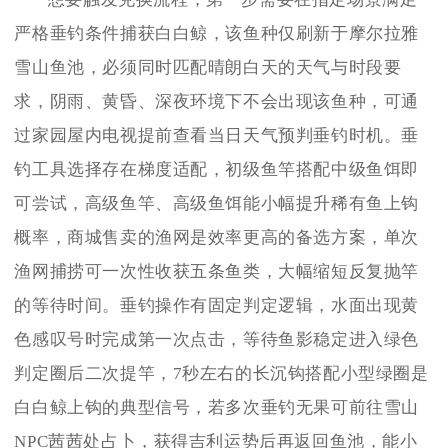
严格垂钓条件捕获白白鲸，该鱼种仅刷新于摩尔拉雅
雪山鱼池，必须同时匹配晴朗白天的天气与时段要
求，阴雨、黄昏、深夜环境下不会出现该鱼种，可通
过家园屋内电视提前查看当日天气预判垂钓时机。垂
钓工具选择存在梯度适配，初级鱼竿搭配中级鱼饵即
可尝试，高级鱼竿、高级鱼饵能小幅提升稀有鱼上钩
概率，商城售卖的渔网是效率更高的备选方案，单次
渔网捕捞可一次性收获五条鱼类，大幅缩短反复抛竿
的等待时间。垂钓操作有固定判定逻辑，水面出现黄
色感叹号时完成第一次点击，等待鱼影稳定进入绿色
判定圈后二次提竿，7秒左右的长沉钩搭配小型绿圈是
白白鲸上钩的典型信号，若多次垂钓无果可前往雪山
NPC茜茜处占卜，获得吉利运势后再返回鱼池，能小