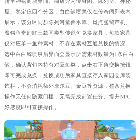
转至神秘商店界面。商店分为传奇阁、陈列室、神秘
屋、鉴定仪四个分区，白白鲸喷泉仅在传奇阁列表内
展示，该分区同步陈列河童兽水潭、斑点鲨留声机、
魔鳉鱼奇幻缸三款同类型传说鱼兑换家具，每款家具
仅对应单一鱼种素材，不存在素材互通兑换的情况。
选中白白鲸喷泉后界面会显示所需素材数量为1条白白
鲸，确认背包内持有对应鱼类，点击右下角交换按钮
即可完成兑换，兑换成功后家具直接存入家园仓库装
饰栏，不会消耗额外摩尔豆、金豆等资源，整条兑换
操作无任何隐藏门槛，无需完成前置任务、提升NPC
好感度即可直接操作。