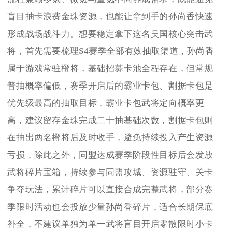
盲目抽卡浪费金珠资源，也能让拿到手的孙尚香快速
形成战场战斗力。想要稳定拿下这名吴国核心突击武
将，首先需要梳理S4赛季全部有效抽取渠道，孙尚香
属于游戏常驻橙将，基础招募卡池全程存在，但常规
普抽概率偏低，赛季开启后的霸业卡包、割据卡包是
优先级最高的抽取目标，霸业卡包武将定向概率更
高，建议留存金珠完成二十抽基础次数，割据卡包则
在抽出两名橙将后及时收手，避免持续投入产生资源
亏损，除此之外，同盟达成赛季阶段性目标后会发放
武将碎片宝箱，持续参与同盟攻城、资源驻守、关卡
争夺玩法，累计碎片可以直接合成完整武将，部分赛
季限时活动也会投放少量孙尚香碎片，适合长期保底
补全，不建议单独为单一武将盲目开启零散限时小卡