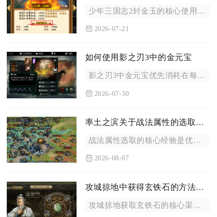
少年三国志2封金玉的核心使用技巧是遵循阶段分级兑换、严控消耗...
2026-07-21
如何使用影之刃3中的金元宝
影之刃3中金元宝优先消耗在每日刚需资源，剩余储备集中投入心法...
2026-07-30
率土之滨关于战法属性的选取有什么经验分享
战法属性选取的核心经验是优先匹配战法依赖属性，再根据武将站位...
2026-08-07
攻城掠地中获得玄铁石的方法如何
攻城掠地获取玄铁石的核心渠道分为世界铁矿占领、功勋宝箱、限时...