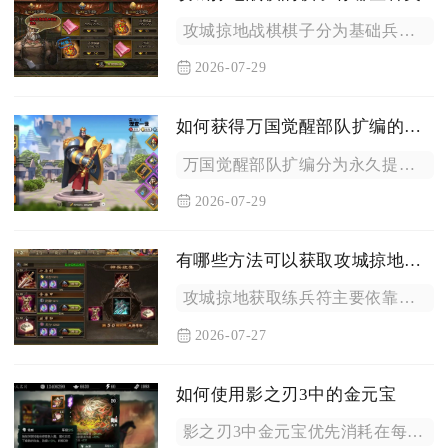
攻城掠地战棋棋子分为基础兵种棋子、进阶兵种棋子、文臣计策棋子...
2026-07-29
如何获得万国觉醒部队扩编的详细信息
万国觉醒部队扩编分为永久提升单队带兵上限、解锁多支出征队列、...
2026-07-29
有哪些方法可以获取攻城掠地的练兵符
攻城掠地获取练兵符主要依靠讨伐董卓限时活动鞭笞奖励、功勋宝箱...
2026-07-27
如何使用影之刃3中的金元宝
影之刃3中金元宝优先消耗在每日刚需资源，剩余储备集中投入心法...