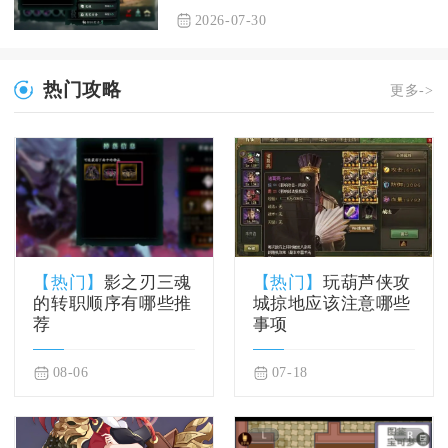
2026-07-30
热门攻略
更多->
【热门】
影之刃三魂
【热门】
玩葫芦侠攻
的转职顺序有哪些推
城掠地应该注意哪些
荐
事项
08-06
07-18