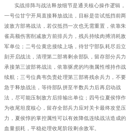
实战排阵与战法释放细节是通关核心操作逻辑，
一号位甘宁开局直接释放战法，目标是尝试抵挡前两
波敌方部将战法，若仅抵挡一次也无需重置，依靠朱
雀高额伤害削减敌方前排兵力，残兵持续肉搏消耗敌
军单位；二号位黄忠接续上场，待甘宁部队耗尽后立
刻开启战法，清理第二部将剩余部队，留存部分兵力
承接第三波部将战法，依靠驱虎的均衡属性维持作战
续航；三号位典韦负责处理第三部将残余兵力，不要
急于释放战法，等待部队拼至半数兵力后再启动战
法，尽可能压制敌方后排输出单位；四号位夏侯惇作
为收尾坦度核心，留存全部兵力应对关卡最终攻坚压
力，夏侯惇的掌控属性可以有效降低连续战法造成的
血量损耗，平稳处理收尾阶段剩余敌军。