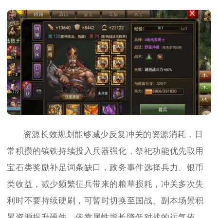
资源长效规划能够减少反复冲关的资源消耗，日
常积攒的镔铁持续投入兵器强化，祭祀功能优先取用
宝石类奖励补足词条缺口，政务事件选择兵力、银币
类收益，减少频繁征兵带来的粮草损耗，冲关多次失
利时不要持续硬刷，可暂时切换至国战、副本场景积
累资源提升硬件，依靠属性增长降低对战的运气依