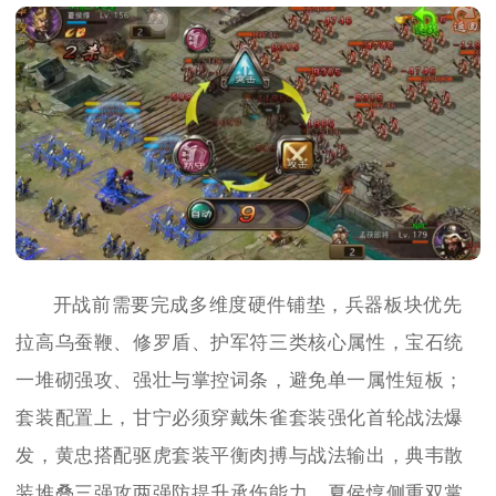
开战前需要完成多维度硬件铺垫，兵器板块优先
拉高乌蚕鞭、修罗盾、护军符三类核心属性，宝石统
一堆砌强攻、强壮与掌控词条，避免单一属性短板；
套装配置上，甘宁必须穿戴朱雀套装强化首轮战法爆
发，黄忠搭配驱虎套装平衡肉搏与战法输出，典韦散
装堆叠三强攻两强防提升承伤能力，夏侯惇侧重双掌