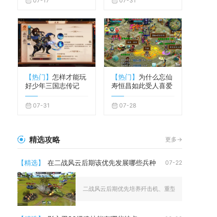
07-17
07-31
【热门】
怎样才能玩
【热门】
为什么忘仙
好少年三国志传记
寿恒昌如此受人喜爱
07-31
07-28
精选攻略
更多->
【精选】
在二战风云后期该优先发展哪些兵种
07-22
二战风云后期优先培养歼击机、重型坦克、轰炸机三类