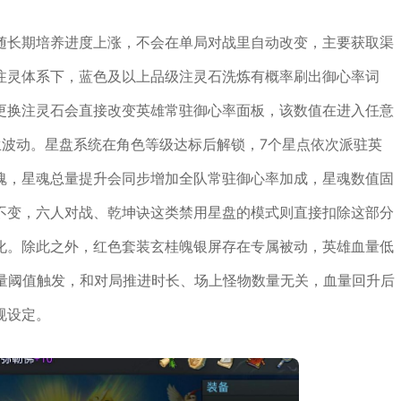
随长期培养进度上涨，不会在单局对战里自动改变，主要获取渠
注灵体系下，蓝色及以上品级注灵石洗炼有概率刷出御心率词
更换注灵石会直接改变英雄常驻御心率面板，该数值在进入任意
生波动。星盘系统在角色等级达标后解锁，7个星点依次派驻英
魂，星魂总量提升会同步增加全队常驻御心率加成，星魂数值固
不变，六人对战、乾坤诀这类禁用星盘的模式则直接扣除这部分
化。除此之外，红色套装玄桂魄银屏存在专属被动，英雄血量低
血量阈值触发，和对局推进时长、场上怪物数量无关，血量回升后
规设定。