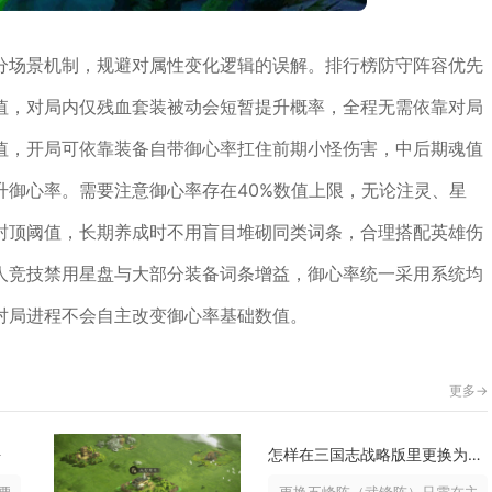
分场景机制，规避对属性变化逻辑的误解。排行榜防守阵容优先
值，对局内仅残血套装被动会短暂提升概率，全程无需依靠对局
值，开局可依靠装备自带御心率扛住前期小怪伤害，中后期魂值
升御心率。需要注意御心率存在40%数值上限，无论注灵、星
封顶阈值，长期养成时不用盲目堆砌同类词条，合理搭配英雄伤
人竞技禁用星盘与大部分装备词条增益，御心率统一采用系统均
对局进程不会自主改变御心率基础数值。
更多->
块
怎样在三国志战略版里更换为五峰阵形
装备铁镐敲击清理，铺放的石子路则...
更换五峰阵（武锋阵）只需在主城