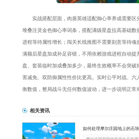
实战搭配层面，肉盾英雄适配御心率养成需要区
堆叠注灵金色御心率词条，搭配满级星盘拉高基础数
进程等待属性增长；闯关长线推图不需要刻意等待魂
满额后星盘加成补足容错，不用依赖游戏进程自动提
盘、套装临时加成叠加多少，最终生效概率不会突破
害减免、双防御属性性价比更高。实时公平对战、六
衡数值，整局战斗无任何数值波动，进一步说明正常
相关资讯
如何处理摩尔庄园地上的石
摩尔庄园家园地面原生石块需要