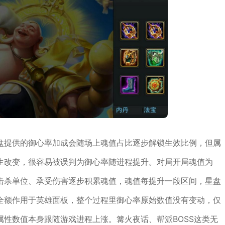
盘提供的御心率加成会随场上魂值占比逐步解锁生效比例，但属
生改变，很容易被误判为御心率随进程提升。对局开局魂值为
击杀单位、承受伤害逐步积累魂值，魂值每提升一段区间，星盘
全额作用于英雄面板，整个过程里御心率原始数值没有变动，仅
性数值本身跟随游戏进程上涨。篝火夜话、帮派BOSS这类无