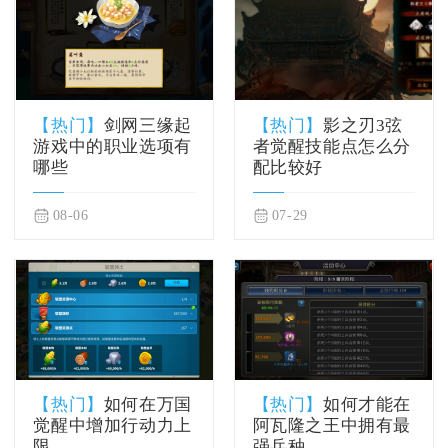
【热门】
剑网三缘起
【热门】
影之刃3弦
游戏中的职业选项有
者觉醒技能点怎么分
哪些
配比较好
08-06
07-29
【热门】
如何在万国
【热门】
如何才能在
觉醒中增加行动力上
阿瓦隆之王中拥有最
限
强兵种