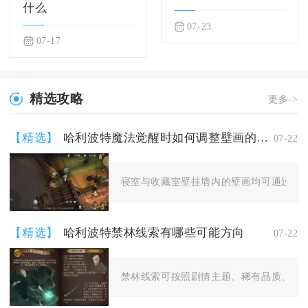
什么
07-23
07-17
精选攻略
更多->
【精选】
哈利波特魔法觉醒时如何调整壁画的悬挂高度
07-22
寝室与收藏室壁挂墙内的壁画均可通过长按
【精选】
哈利波特禁林线索有哪些可能方向
07-22
禁林线索可按照剧情主题、稀有品质、隐藏