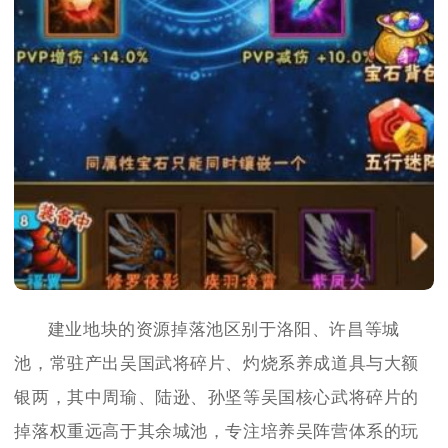
建业地块的资源掉落池区别于洛阳、许昌等城
池，常驻产出吴国武将碎片、灼烧系养成道具与大额
银两，其中周瑜、陆逊、孙坚等吴国核心武将碎片的
掉落权重远高于其余城池，专注培养吴阵营体系的玩