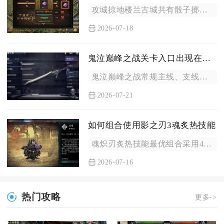
攻城掠地楼兰古城共有骰子掷点基础通行、整点骰子补充通行、金币...
2026-07-18
鬼泣巅峰之战关卡入口出现在哪里
鬼泣巅峰之战常规主线、支线关卡统一在主界面右下角冒险按钮内进...
2026-07-21
如何组合使用影之刃3魂炙热技能
魂炽刃炙热技能最优组合采用4+2短链架构，以上链烈焰突袭、飞...
2026-07-16
热门攻略
更多->