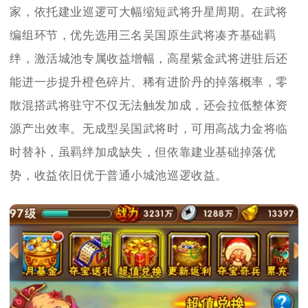
家，依托建业巡逻可大幅缩短武将升星周期。在武将
编组环节，优先选用三名吴国原生武将凑齐基础羁
绊，激活城池专属收益增幅，高星紫金武将进驻后还
能进一步提升橙色碎片、稀有进阶丹的掉落概率，零
散混搭武将驻守不仅无法触发加成，还会拉低整体资
源产出效率。无成型吴国武将时，可用高战力金将临
时替补，虽羁绊加成缺失，但依靠建业基础掉落优
势，收益依旧优于普通小城池巡逻收益。