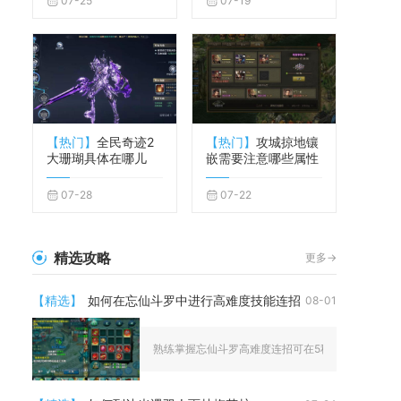
07-25
07-19
【热门】
全民奇迹2
【热门】
攻城掠地镶
大珊瑚具体在哪儿
嵌需要注意哪些属性
07-28
07-22
精选攻略
更多->
【精选】
如何在忘仙斗罗中进行高难度技能连招
08-01
熟练掌握忘仙斗罗高难度连招可在5秒眩晕窗口期完成全