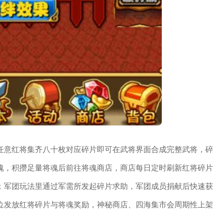
任意红将集齐八十枚对应碎片即可在武将界面合成完整武将，碎
魂，积攒足量将魂后前往将魂商店，商店每日定时刷新红将碎片
；军团玩法里通过军需所发起碎片求助，军团成员捐献后快速获
位发放红将碎片与将魂奖励，神秘商店、四海集市会周期性上架