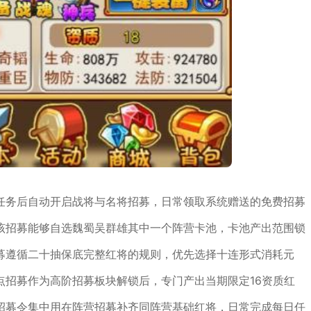
任务后自动开启战将与名将招募，日常领取系统赠送的免费招募
该招募能够自选魏蜀吴群雄其中一个阵营卡池，卡池产出范围锁
募遵循二十抽保底完整红将的规则，优先选择十连形式消耗元
点招募作为高阶招募板块解锁后，专门产出当期限定16资质红
招募令集中用在阵营招募补齐同阵营基础红将，日常完成每日任