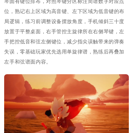
琴固有键位排布，对照琴键分区标注简谱数字对应点
位，熟记右上区域为高音键、左下区域为低音键的布
局逻辑，练习前调整设备摆放角度，手机倾斜三十度
放置于平整桌面，右手管控主旋律所在右侧琴键，左
手把控低音和弦左侧键位，减少指尖误触带来的弹奏
失误，零基础玩家优先选用单旋律谱，熟练后再叠加
左手和弦谱面内容。