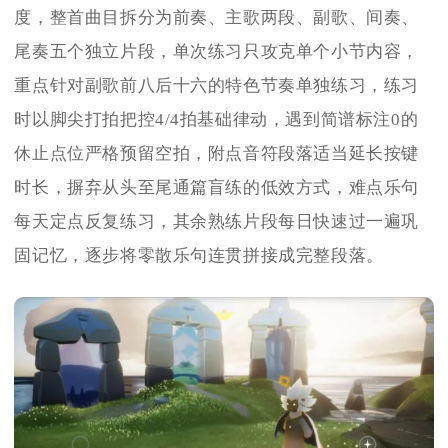
度，整首曲目拆分为前奏、主歌两段、副歌、间奏、
尾奏五个独立片段，单次练习只攻克单个小节内容，
重点针对副歌前八后十六的特色节奏单独练习，练习
时以脚尖打拍把控4/4拍基础律动，遇到简谱标注0的
休止点位严格预留空拍，附点音符段落适当延长按键
时长，摒弃从头至尾通篇盲练的低效方式，难点乐句
每天定点反复练习，其余熟练片段每日快速过一遍巩
固记忆，逐步将零散乐句连贯拼接成完整段落。