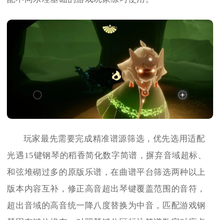
玩家最先需要完成精准谱源筛选，优先选用适配
光遇15键钢琴的稻香简化数字简谱，摒弃音域超标、
和弦堆砌过多的原版乐谱，在曲谱平台筛选两种以上
版本内容互补，修正高音超出琴键覆盖范围的音符，
超出音域的高音统一降八度替换为中音，匹配游戏钢