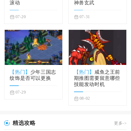
滚动
神兽玄武
07-20
07-31
【热门】
少年三国志
【热门】
咸鱼之王前
纹饰是否可以更换
期推图需要留意哪些
技能发动时机
07-29
08-02
精选攻略
更多->