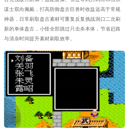
谋士双向佩戴，打高防御盘古巨兽时收益远高于常规
神器，日常刷取盘古素材可重复反复挑战洞口二次刷
新的单体盘古，小怪全部跳过只击杀本体，节省赶路
与清杂时间提升素材刷取效率。