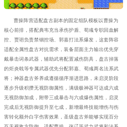
曹操阵营适配盘古副本的固定组队模板以曹操为
核心前排，搭配典韦充当承伤护盾、荀彧专职回血解
控、贾诩负责禁锢控场、郭嘉打法系爆发，这套阵容
适配全属性盘古对抗需求，装备层面主力输出优先穿
戴暴击词条武器，辅助武将配置减伤防具，盘古掉落
的炬炎戟等专属武器优先分配郭嘉、荀彧两名法系武
将；神器盘古斧养成遵循循序渐进思路，未启灵阶段
逐步升级积攒无视防御属性，满级极神器可达成六成
无视防御加成，附带三成暴击与六成爆伤属性，启灵
完成后无视防御提升至七成，新增最终技能增伤与伤
害转化额外白字伤害效果，圣级盘古斧能够实现百分
百无视敌方防御，适配曹操、张辽等武力武将和法系