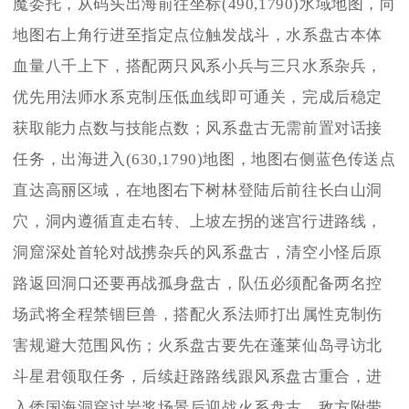
魔委托，从码头出海前往坐标(490,1790)水域地图，向
地图右上角行进至指定点位触发战斗，水系盘古本体
血量八千上下，搭配两只风系小兵与三只水系杂兵，
优先用法师水系克制压低血线即可通关，完成后稳定
获取能力点数与技能点数；风系盘古无需前置对话接
任务，出海进入(630,1790)地图，地图右侧蓝色传送点
直达高丽区域，在地图右下树林登陆后前往长白山洞
穴，洞内遵循直走右转、上坡左拐的迷宫行进路线，
洞窟深处首轮对战携杂兵的风系盘古，清空小怪后原
路返回洞口还要再战孤身盘古，队伍必须配备两名控
场武将全程禁锢巨兽，搭配火系法师打出属性克制伤
害规避大范围风伤；火系盘古要先在蓬莱仙岛寻访北
斗星君领取任务，后续赶路路线跟风系盘古重合，进
入倭国海洞穿过岩浆场景后迎战火系盘古，敌方附带