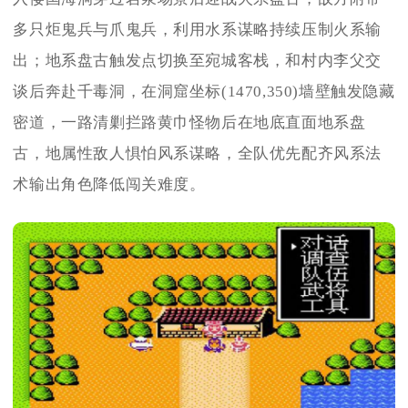
多只炬鬼兵与爪鬼兵，利用水系谋略持续压制火系输
出；地系盘古触发点切换至宛城客栈，和村内李父交
谈后奔赴千毒洞，在洞窟坐标(1470,350)墙壁触发隐藏
密道，一路清剿拦路黄巾怪物后在地底直面地系盘
古，地属性敌人惧怕风系谋略，全队优先配齐风系法
术输出角色降低闯关难度。