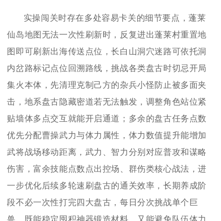
实操闯关时存在多处容易卡关的细节要点，蓬莱
仙岛地图无法一次性刷新时，反复进出蓬莱村重置地
图即可刷新出海传送点位，长白山洞穴迷路可依托洞
内岔路标记点位回溯路线，挑战各类盘古时切忌开局
集火本体，先清理克制己方的杂兵小怪防止被多面夹
击，地系盘古隐藏密道若无法触发，调整角色站位紧
贴墙体多点交互就能开启通道；多余的盘古任务点数
优先分配曹操武力与体力属性，体力数值提升能增加
武将战场移动距离，武力、智力分别对应普攻和谋略
伤害，富余技能点数点出控场、群伤类核心战法，进
一步优化后续多轮速刷盘古的通关效率，长期养成阶
段不必一次性打完四大盘古，每日分次挑战单个巨
兽，既能稳定囤积神器锻造材料，又能避免队伍体力