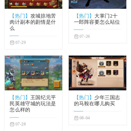
【热门】
攻城掠地苦
【热门】
大掌门2十
肉计副本的剧情是什
一郎阵容要怎么站位
么
07-26
07-29
【热门】
王国纪元平
【热门】
少年三国志
民英雄守城的玩法是
的马鞍在哪儿购买
怎么样的
08-04
07-28