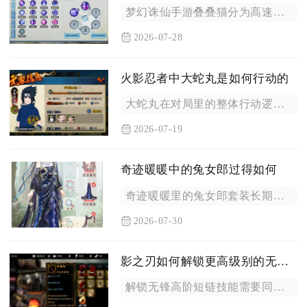
梦幻诛仙手游叠叠猫分为高速隐攻、血耐站场、龟速守尸三套核心加...
2026-07-28
火影忍者中大蛇丸是如何行动的
大蛇丸在对局里的整体行动逻辑是以三形态切换为根基，依靠技能长...
2026-07-19
奇迹暖暖中的兔女郎过得如何
奇迹暖暖里的兔女郎套装长期处于实用热门梯队，养成难度适中、关...
2026-07-30
影之刃如何解锁更高级别的无锋短链技能
解锁无锋高阶短链技能需要同步完成角色等级解锁、技能精研、技能...