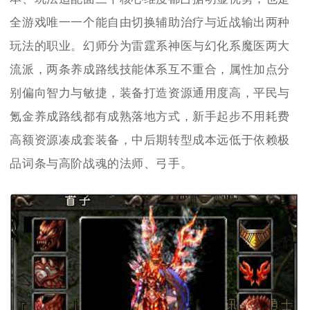
全游戏唯一一个能自由切换辅助治疗与近战输出两种
玩法的职业。幻师分为雷霆系神医与幻化系魔医两大
流派，两条养成路线技能体系互不重合，属性加点分
别偏向智力与敏捷，装备打造资源通用度高，平民与
氪金养成路线都有成熟落地方式，新手起步不用耗费
高额资源凑成套装备，中后期转型成本远低于依赖极
品词条与高阶战魂的法师、弓手。