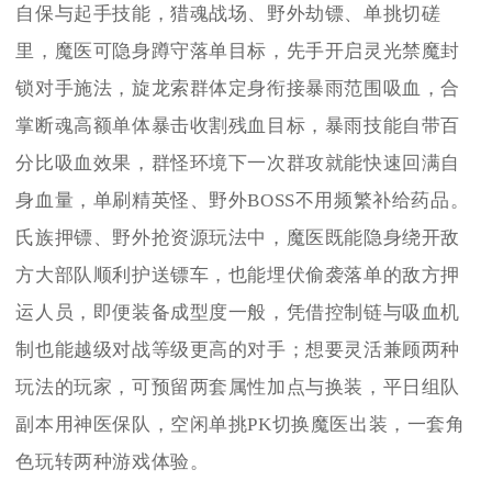
自保与起手技能，猎魂战场、野外劫镖、单挑切磋
里，魔医可隐身蹲守落单目标，先手开启灵光禁魔封
锁对手施法，旋龙索群体定身衔接暴雨范围吸血，合
掌断魂高额单体暴击收割残血目标，暴雨技能自带百
分比吸血效果，群怪环境下一次群攻就能快速回满自
身血量，单刷精英怪、野外BOSS不用频繁补给药品。
氏族押镖、野外抢资源玩法中，魔医既能隐身绕开敌
方大部队顺利护送镖车，也能埋伏偷袭落单的敌方押
运人员，即便装备成型度一般，凭借控制链与吸血机
制也能越级对战等级更高的对手；想要灵活兼顾两种
玩法的玩家，可预留两套属性加点与换装，平日组队
副本用神医保队，空闲单挑PK切换魔医出装，一套角
色玩转两种游戏体验。