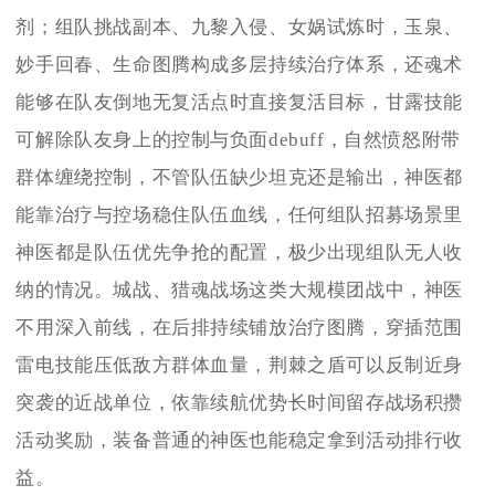
剂；组队挑战副本、九黎入侵、女娲试炼时，玉泉、
妙手回春、生命图腾构成多层持续治疗体系，还魂术
能够在队友倒地无复活点时直接复活目标，甘露技能
可解除队友身上的控制与负面debuff，自然愤怒附带
群体缠绕控制，不管队伍缺少坦克还是输出，神医都
能靠治疗与控场稳住队伍血线，任何组队招募场景里
神医都是队伍优先争抢的配置，极少出现组队无人收
纳的情况。城战、猎魂战场这类大规模团战中，神医
不用深入前线，在后排持续铺放治疗图腾，穿插范围
雷电技能压低敌方群体血量，荆棘之盾可以反制近身
突袭的近战单位，依靠续航优势长时间留存战场积攒
活动奖励，装备普通的神医也能稳定拿到活动排行收
益。