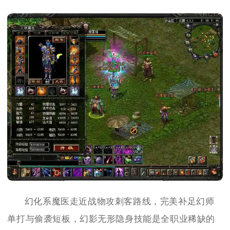
幻化系魔医走近战物攻刺客路线，完美补足幻师
单打与偷袭短板，幻影无形隐身技能是全职业稀缺的