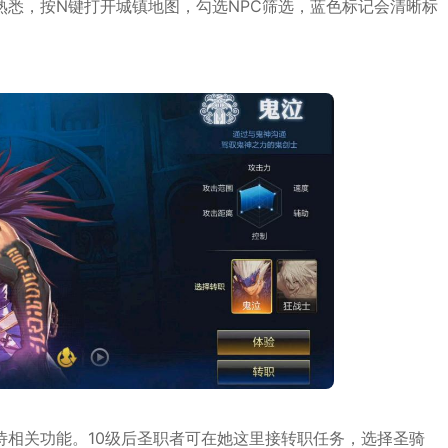
悉，按N键打开城镇地图，勾选NPC筛选，蓝色标记会清晰标
诗相关功能。10级后圣职者可在她这里接转职任务，选择圣骑