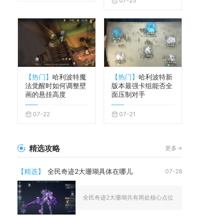
07-25
【热门】
哈利波特魔
【热门】
哈利波特新
法觉醒时如何调整壁
版本最强卡组能否全
画的悬挂高度
面压制对手
07-22
07-21
精选攻略
更多->
【精选】
全民奇迹2大珊瑚具体在哪儿
07-28
全民奇迹2大珊瑚共有两处核心点位，主目标大珊瑚（绿