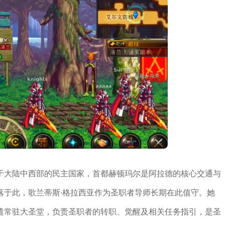
于大陆中西部的民主国家，首都赫顿玛尔是阿拉德的核心交通与
落于此，歌兰蒂斯·格拉西亚作为圣职者导师长期在此值守。她
派遣常驻大圣堂，负责圣职者的转职、觉醒及相关任务指引，是圣