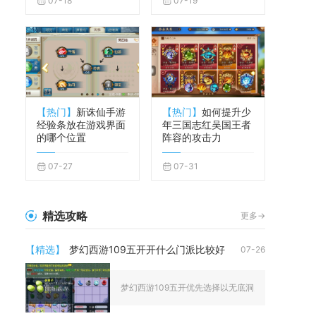
07-18
07-19
【热门】
新诛仙手游
【热门】
如何提升少
经验条放在游戏界面
年三国志红吴国王者
的哪个位置
阵容的攻击力
07-27
07-31
精选攻略
更多->
【精选】
梦幻西游109五开开什么门派比较好
07-26
梦幻西游109五开优先选择以无底洞为核心，搭配普陀