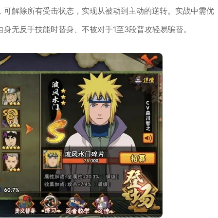
，可解除所有受击状态，实现从被动到主动的逆转。实战中需优
自身无反手技能时替身、不被对手1至3段普攻轻易骗替。