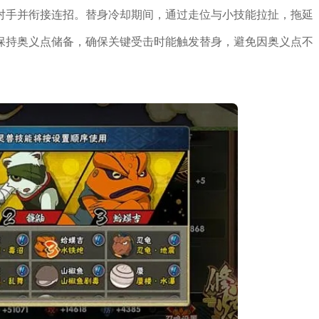
对手并衔接连招。替身冷却期间，通过走位与小技能拉扯，拖延
保持奥义点储备，确保关键受击时能触发替身，避免因奥义点不