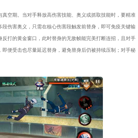
与真空期。当对手释放高伤害技能、奥义或抓取技能时，要精准
多段伤害奥义，只需在核心伤害段触发前替身，即可免疫关键输
身反打的黄金窗口，此时替身的无敌帧能完美打断连招，且对手
，即便受击也尽量延迟替身，避免替身后仍被持续压制；对手秘