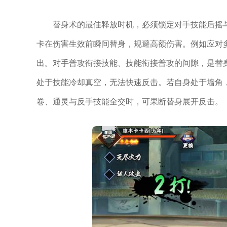
替身术的最佳释放时机，必须锁定对手技能后摇
卡在伤害生效前瞬间替身，规避高额伤害。例如应对
出。对手普攻衔接技能、技能衔接普攻的间隙，是替
处于技能冷却真空，无法快速反击。若自身处于墙角
卷、通灵与反手技能全交时，可果断替身展开反击。