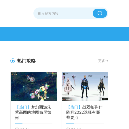
热门攻略
更多->
【热门】
梦幻西游朱
【热门】
战双帕弥什
紫高图的地图布局如
阵容2022选择有哪
何
些要点