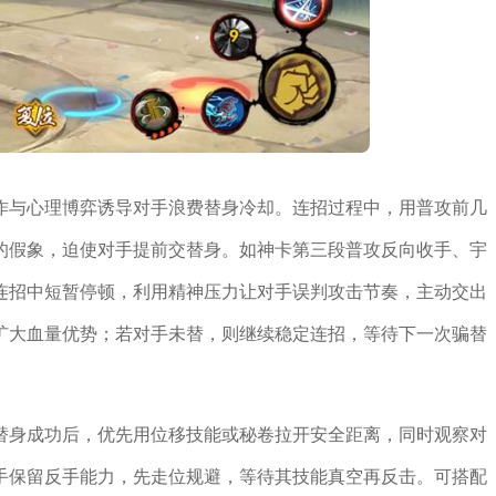
作与心理博弈诱导对手浪费替身冷却。连招过程中，用普攻前几
的假象，迫使对手提前交替身。如神卡第三段普攻反向收手、宇
连招中短暂停顿，利用精神压力让对手误判攻击节奏，主动交出
扩大血量优势；若对手未替，则继续稳定连招，等待下一次骗替
替身成功后，优先用位移技能或秘卷拉开安全距离，同时观察对
手保留反手能力，先走位规避，等待其技能真空再反击。可搭配