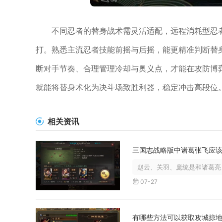
不同忍者的替身战术需灵活适配，远程消耗型忍
打。熟悉主流忍者技能前摇与后摇，能更精准判断替
断对手节奏、合理管理冷却与奥义点，才能在攻防博
就能将替身术化为决斗场致胜利器，稳定冲击高段位
相关资讯
赵云、关羽、庞统是和诸葛亮、
07-27