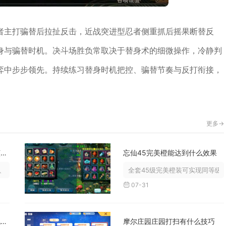
者主打骗替后拉扯反击，近战突进型忍者侧重抓后摇果断替反
身与骗替时机。决斗场胜负常取决于替身术的细微操作，冷静判
弈中步步领先。持续练习替身时机把控、骗替节奏与反打衔接，
。
更多->
三国志战略版中诸葛张飞应该和谁联手
忘仙45完美橙能达到什么效果
张飞组队综合强度最高的三名武将，...
全套45级完美橙装可实现同等级段
07-31
有哪些方法可以获取攻城掠地的练兵符
摩尔庄园庄园打扫有什么技巧