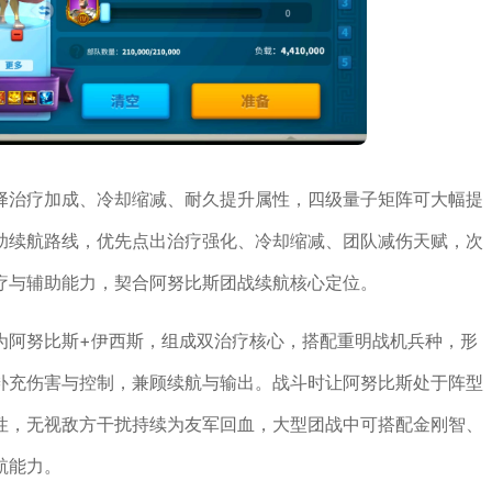
择治疗加成、冷却缩减、耐久提升属性，四级量子矩阵可大幅提
助续航路线，优先点出治疗强化、冷却缩减、团队减伤天赋，次
疗与辅助能力，契合阿努比斯团战续航核心定位。
为阿努比斯+伊西斯，组成双治疗核心，搭配重明战机兵种，形
补充伤害与控制，兼顾续航与输出。战斗时让阿努比斯处于阵型
性，无视敌方干扰持续为友军回血，大型团战中可搭配金刚智、
航能力。