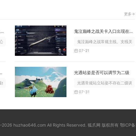
更多->
影之刃如何在游戏中顺利击败月堡女王
鬼泣巅峰之战关卡入口出现在哪里
法与分段规避机制输出，全程把控月...
鬼泣巅峰之战常规主线、支线关卡
07-21
火红8号岛的最佳路线是什么
光遇站姿是否可以调节为二级
优路线为枯叶市乘船抵达岛屿，直入...
光遇常规站立站姿不存在二级调节
07-31
8-2026 huzhao646.com All Rights Reserved. 狐爪网 版权所有
鄂ICP备