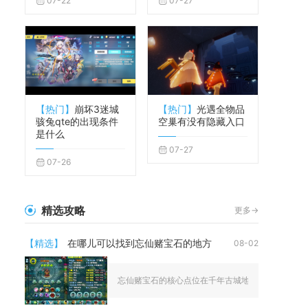
07-22
07-27
【热门】
崩坏3迷城
【热门】
光遇全物品
骇兔qte的出现条件
空巢有没有隐藏入口
是什么
07-27
07-26
精选攻略
更多->
【精选】
在哪儿可以找到忘仙赌宝石的地方
08-02
忘仙赌宝石的核心点位在千年古城地图内的祈福NPC处，