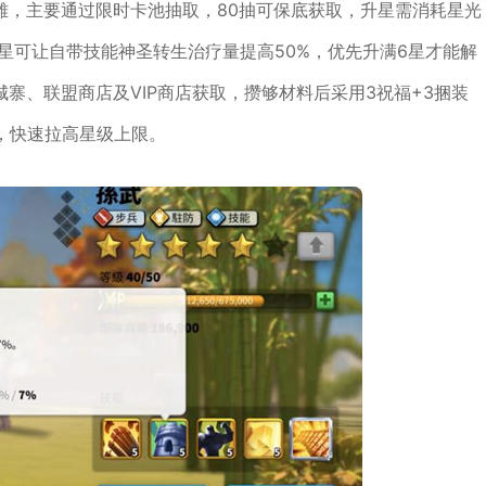
雄，主要通过限时卡池抽取，80抽可保底获取，升星需消耗星光
6星可让自带技能神圣转生治疗量提高50%，优先升满6星才能解
寨、联盟商店及VIP商店获取，攒够材料后采用3祝福+3捆装
，快速拉高星级上限。