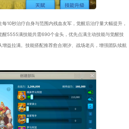
生每10秒治疗自身与范围内残血友军，觉醒后治疗量大幅提升，
醒5555满技能共需690个金头，优先点满主动技能与觉醒技
队增益拉满。技能搭配推荐愈合潮汐、战场老兵，增强团队续航