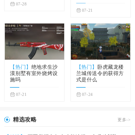
07-28
07-21
【热门】
绝地求生沙
【热门】
卧虎藏龙楼
漠别墅有室外烧烤设
兰城传送令的获得方
施吗
式是什么
07-21
07-24
精选攻略
更多->