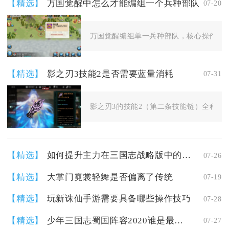
【精选】
万国觉醒中怎么才能编组一个兵种部队
07-20
万国觉醒编组单一兵种部队，核心操作是出
【精选】
影之刃3技能2是否需要蓝量消耗
07-31
影之刃3的技能2（第二条技能链）全程不存
【精选】
如何提升主力在三国志战略版中的战斗力
07-26
【精选】
大掌门霓裳轻舞是否偏离了传统
07-19
【精选】
玩新诛仙手游需要具备哪些操作技巧
07-28
【精选】
少年三国志蜀国阵容2020谁是最强英雄
07-27