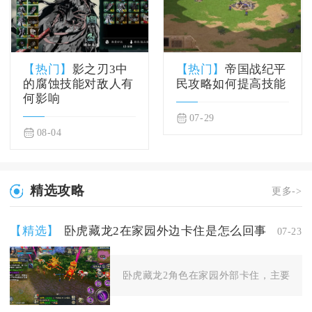
【热门】
影之刃3中
【热门】
帝国战纪平
的腐蚀技能对敌人有
民攻略如何提高技能
何影响
07-29
08-04
精选攻略
更多->
【精选】
卧虎藏龙2在家园外边卡住是怎么回事
07-23
卧虎藏龙2角色在家园外部卡住，主要分为地