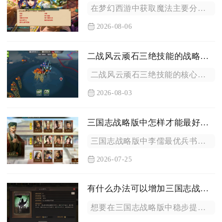
在梦幻西游中获取魔法主要分为两大方向，一是直接恢复当前魔法值...
2026-08-06
二战风云顽石三绝技能的战略价值如何体现
二战风云顽石三绝技能的核心战略价值集中体现在城池防御壁垒构建...
2026-08-03
三国志战略版中怎样才能最好地选择李儒兵书
三国志战略版中李儒最优兵书分三套体系，按队伍定位选择虚实大谋...
2026-07-25
有什么办法可以增加三国志战略版中的兵力
想要在三国志战略版中稳步提升部队兵力规模，需要从城建基础、武...