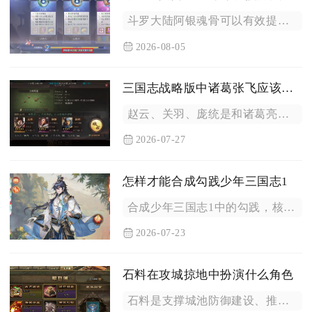
斗罗大陆阿银魂骨可以有效提升实力，不管是通用魂骨还是阿银专属...
2026-08-05
三国志战略版中诸葛张飞应该和谁联手
赵云、关羽、庞统是和诸葛亮、张飞组队综合强度最高的三名武将，...
2026-07-27
怎样才能合成勾践少年三国志1
合成少年三国志1中的勾践，核心方式是集齐足量勾践暗金名将碎片...
2026-07-23
石料在攻城掠地中扮演什么角色
石料是支撑城池防御建设、推进国战扩张节奏、解锁长线资源福利的...