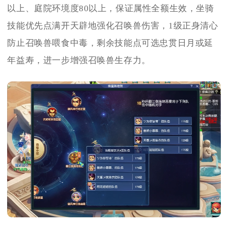
以上、庭院环境度80以上，保证属性全额生效，坐骑
技能优先点满开天辟地强化召唤兽伤害，1级正身清心
防止召唤兽喂食中毒，剩余技能点可选忠贯日月或延
年益寿，进一步增强召唤兽生存力。