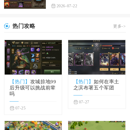
2026-07-22
热门攻略
更多->
【热门】
攻城掠地99
【热门】
如何在率土
后升级可以挑战前辈
之滨布署五个军团
吗
07-27
07-25