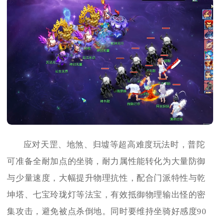
应对天罡、地煞、归墟等超高难度玩法时，普陀
可准备全耐加点的坐骑，耐力属性能转化为大量防御
与少量速度，大幅提升物理抗性，配合门派特性与乾
坤塔、七宝玲珑灯等法宝，有效抵御物理输出怪的密
集攻击，避免被点杀倒地。同时要维持坐骑好感度90