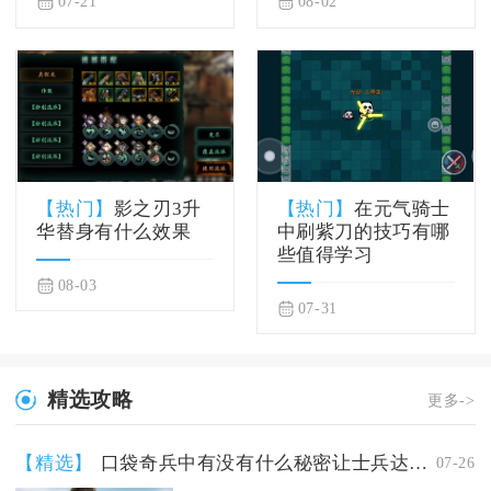
07-21
08-02
【热门】
影之刃3升
【热门】
在元气骑士
华替身有什么效果
中刷紫刀的技巧有哪
些值得学习
08-03
07-31
精选攻略
更多->
【精选】
口袋奇兵中有没有什么秘密让士兵达到80级
07-26