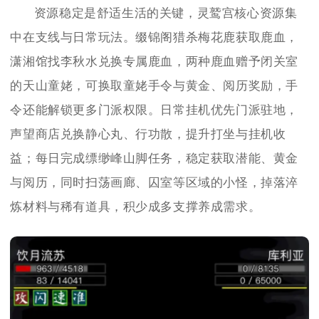
资源稳定是舒适生活的关键，灵鹫宫核心资源集
中在支线与日常玩法。缀锦阁猎杀梅花鹿获取鹿血，
潇湘馆找李秋水兑换专属鹿血，两种鹿血赠予闭关室
的天山童姥，可换取童姥手令与黄金、阅历奖励，手
令还能解锁更多门派权限。日常挂机优先门派驻地，
声望商店兑换静心丸、行功散，提升打坐与挂机收
益；每日完成缥缈峰山脚任务，稳定获取潜能、黄金
与阅历，同时扫荡画廊、囚室等区域的小怪，掉落淬
炼材料与稀有道具，积少成多支撑养成需求。