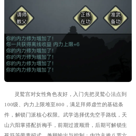
灵鹫宫对女性角色友好，入门先把灵鹫心法点到
100级、内力上限堆至800，满足拜师虚竺的基础条
件，解锁门派核心权限。武学选择优先空手路线，天
山六阳掌搭配折梅手，前期过渡顺滑，后期可解锁生
死符等带毒招式，兼顾输出与控制；内功主推八荒六