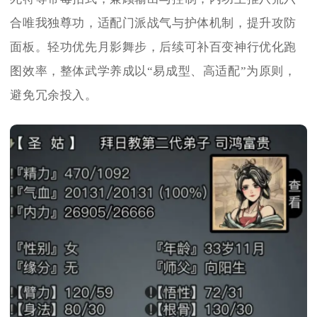
合唯我独尊功，适配门派战气与护体机制，提升攻防
面板。轻功优先月影舞步，后续可补百变神行优化跑
图效率，整体武学养成以“易成型、高适配”为原则，
避免冗余投入。