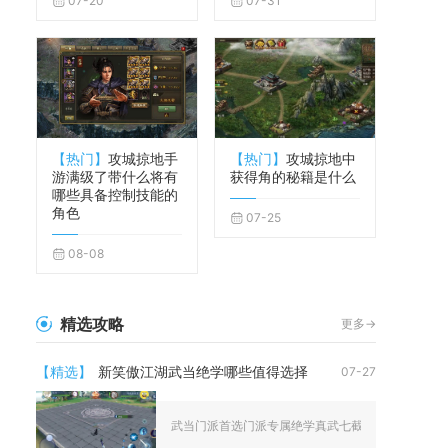
07-20
07-31
【热门】
攻城掠地手
【热门】
攻城掠地中
游满级了带什么将有
获得角的秘籍是什么
哪些具备控制技能的
角色
07-25
08-08
精选攻略
更多->
【精选】
新笑傲江湖武当绝学哪些值得选择
07-27
武当门派首选门派专属绝学真武七截剑，通用绝学优先