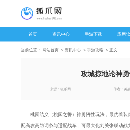
首页
资讯中心
手游下载
应用
当前位置：
网站首页
资讯中心
手游攻略
正文
攻城掠地论神勇
来源：
狐爪网
作者：
美
桃园结义（桃园之誓）神勇悟性玩法，最优着装
配高攻高防词条与适配战车，可最大化刘关张联动战