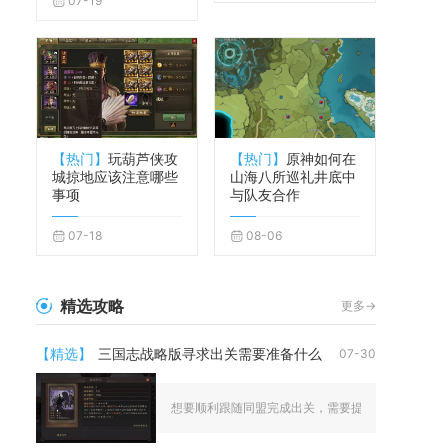
07-19
【热门】
玩葫芦侠攻
【热门】
原神如何在
城掠地应该注意哪些
山海八所巡礼井底中
事项
与队友合作
07-18
08-06
精选攻略
更多->
【精选】
三国志战略版寻求出关需要准备什么
07-30
想要顺利跟随同盟完成出关，需要提前完成城建科技升