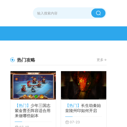
热门攻略
更多->
【热门】
少年三国志
【热门】
长生劫秦始
紫金曹丕阵容适合用
皇陵州印如何开启
来做哪些副本
07-23