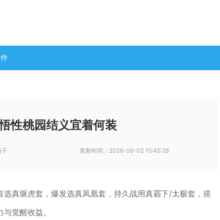
软件
悟性桃园结义宜着何装
惠子
更新时间：
2026-06-02 15:45:28
首选真驱虎套，爆发选真凤凰套，持久战用真霸下/太极套，搭
力与觉醒收益。