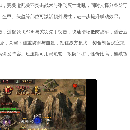
御，完美适配关羽突击战术与张飞灭世龙吼，同时支撑刘备防守
、盔甲、头盔等部位可激活额外属性，进一步提升联动效果。
击，适配张飞AOE与关羽先手突击，快速清场低防敌军，适合速
极套，真霸下侧重防御与血量，扛住敌方集火，契合刘备汉室龙
高爆发阵容。过渡期可用灵龟套，攻防平衡，性价比高，连续攻