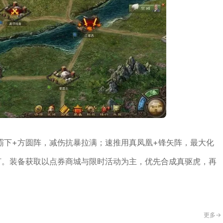
霸下+方圆阵，减伤抗暴拉满；速推用真凤凰+锋矢阵，最大化
打。装备获取以点券商城与限时活动为主，优先合成真驱虎，再
更多->