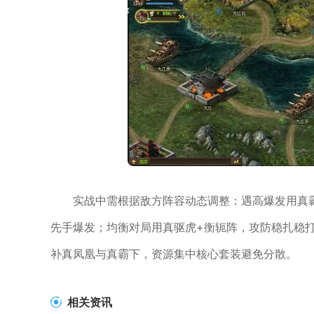
实战中需根据敌方阵容动态调整：遇高爆发用真
先手爆发；均衡对局用真驱虎+衡轭阵，攻防稳扎稳
补真凤凰与真霸下，资源集中核心套装避免分散。
相关资讯