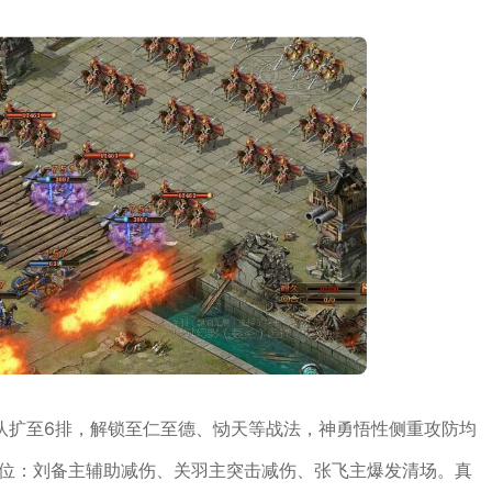
队扩至6排，解锁至仁至德、恸天等战法，神勇悟性侧重攻防均
定位：刘备主辅助减伤、关羽主突击减伤、张飞主爆发清场。真