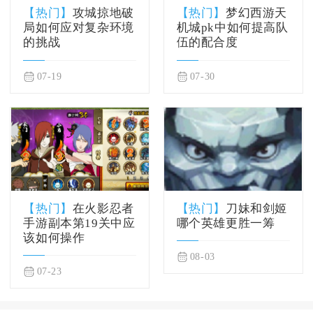
【热门】
攻城掠地破
【热门】
梦幻西游天
局如何应对复杂环境
机城pk中如何提高队
的挑战
伍的配合度
07-19
07-30
【热门】
在火影忍者
【热门】
刀妹和剑姬
手游副本第19关中应
哪个英雄更胜一筹
该如何操作
08-03
07-23