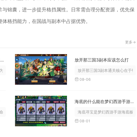
片与锦囊，进一步提升格挡属性。日常需合理分配资源，优先保
整体格挡能力，在国战与副本中占据优势。
更多->
攻城掠地剧本的游戏过程是怎样的
放开那三国3副本应该怎么打
战前筹备、路线推进、关键事件处理...
放开那三国3副本通关核心在于针对
08-06
命
海底的什么能在梦幻西游手游中最快
的途径分为烹饪道具喂养、房屋驯养...
海底寻宝是梦幻西游手游海底板块
08-01