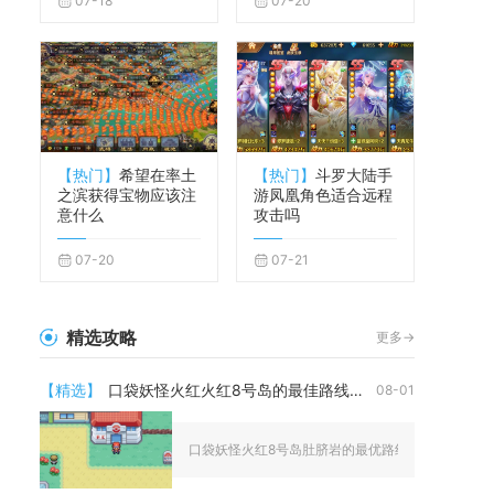
07-18
07-20
【热门】
希望在率土
【热门】
斗罗大陆手
之滨获得宝物应该注
游凤凰角色适合远程
意什么
攻击吗
07-20
07-21
精选攻略
更多->
【精选】
口袋妖怪火红火红8号岛的最佳路线是什么
08-01
口袋妖怪火红8号岛肚脐岩的最优路线为枯叶市乘船抵达