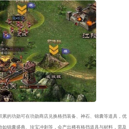
积累的功勋可在功勋商店兑换格挡装备、神石、锦囊等道具，优
动如锦囊盛典、珍宝冲刺等，会产出稀有格挡道具与材料，需及