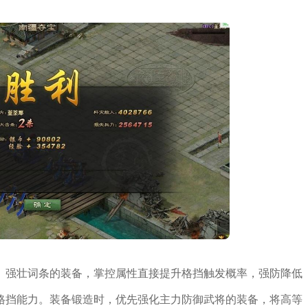
、强壮词条的装备，掌控属性直接提升格挡触发概率，强防降低
格挡能力。装备锻造时，优先强化主力防御武将的装备，将高等