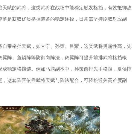
挡天赋的武将，这类武将在战场中能稳定触发格挡，有效抵御敌
掉落是获取优质格挡装备的稳定途径，日常需坚持刷取对应副
将自带格挡天赋，如甘宁、孙策、吕蒙，这类武将勇属性高，先
鹤翼阵、鱼鳞阵等防御向阵法，鹤翼阵可提升前排武将格挡概
形成稳定格挡链。例如马腾副本中，孙策前排先手格挡，夏侯惇
尾，这套阵容依靠武将天赋与阵法配合，可轻松通关高难度副