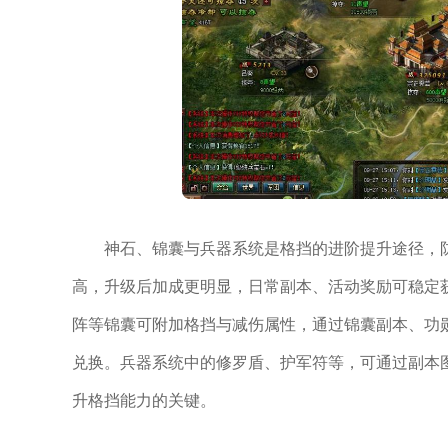
神石、锦囊与兵器系统是格挡的进阶提升途径，
高，升级后加成更明显，日常副本、活动奖励可稳定
阵等锦囊可附加格挡与减伤属性，通过锦囊副本、功
兑换。兵器系统中的修罗盾、护军符等，可通过副本
升格挡能力的关键。