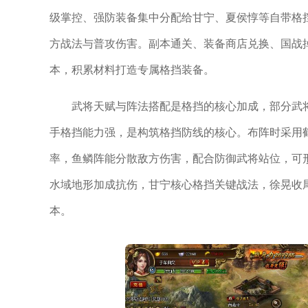
级掌控、强防装备集中分配给甘宁、夏侯惇等自带格
方战法与普攻伤害。副本通关、装备商店兑换、国战
本，积累材料打造专属格挡装备。
武将天赋与阵法搭配是格挡的核心加成，部分武
手格挡能力强，是构筑格挡防线的核心。布阵时采用
率，鱼鳞阵能分散敌方伤害，配合防御武将站位，可
水域地形加成抗伤，甘宁核心格挡关键战法，徐晃收
本。