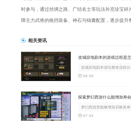
时参与，通过丝绸之路、广结名士等玩法补充珍宝碎
障主力武将的格挡装备、神石与锦囊配置，逐步提升
相关资讯
攻城掠地剧本游玩整体流程分为
08-06
探索梦幻西游什么能增加寿
梦幻西游里能够增加召唤兽寿命
07-24