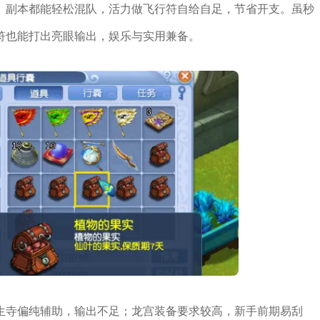
、副本都能轻松混队，活力做飞行符自给自足，节省开支。虽秒
符也能打出亮眼输出，娱乐与实用兼备。
生寺偏纯辅助，输出不足；龙宫装备要求较高，新手前期易刮