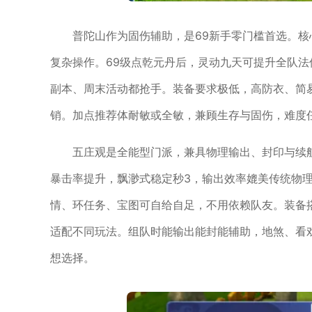
普陀山作为固伤辅助，是69新手零门槛首选。
复杂操作。69级点乾元丹后，灵动九天可提升全队
副本、周末活动都抢手。装备要求极低，高防衣、简
销。加点推荐体耐敏或全敏，兼顾生存与固伤，难度
五庄观是全能型门派，兼具物理输出、封印与续航
暴击率提升，飘渺式稳定秒3，输出效率媲美传统物
情、环任务、宝图可自给自足，不用依赖队友。装备
适配不同玩法。组队时能输出能封能辅助，地煞、看
想选择。