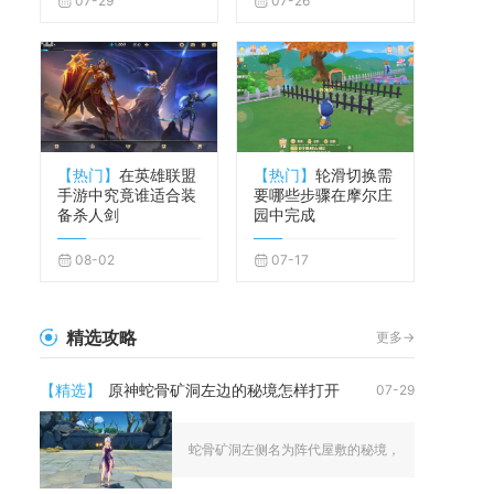
07-29
07-26
【热门】
在英雄联盟
【热门】
轮滑切换需
手游中究竟谁适合装
要哪些步骤在摩尔庄
备杀人剑
园中完成
08-02
07-17
精选攻略
更多->
【精选】
原神蛇骨矿洞左边的秘境怎样打开
07-29
蛇骨矿洞左侧名为阵代屋敷的秘境，必须先完成远吕羽