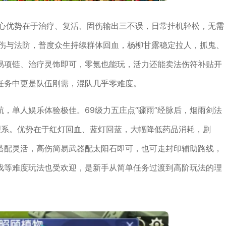
核心优势在于治疗、复活、固伤输出三不误，日常挂机轻松，无需
法伤与法防，普度众生持续群体回血，杨柳甘露稳定拉人，抓鬼、
易项链、治疗灵饰即可，零氪也能玩，活力还能卖法伤符补贴开
任务中更是队伍刚需，混队几乎零难度。
，单人娱乐体验极佳。69级力五庄点“骤雨”经脉后，烟雨剑法
理系。优势在于红灯回血、蓝灯回蓝，大幅降低药品消耗，剧
搭配灵活，高伤简易武器配太阳石即可，也可走封印辅助路线，
戏等难度玩法也受欢迎，是新手从简单任务过渡到高阶玩法的理