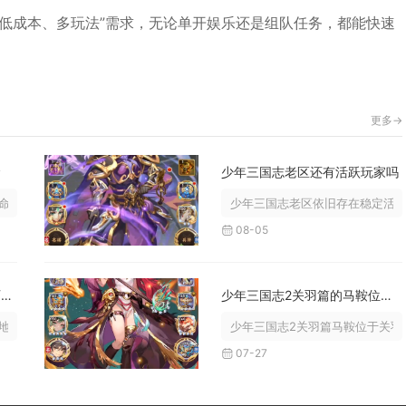
低成本、多玩法”需求，无论单开娱乐还是组队任务，都能快速
更多->
命
少年三国志老区还有活跃玩家吗
的途径分为烹饪道具喂养、房屋驯养...
少年三国志老区依旧存在稳定活跃
08-05
英雄怎样才能有效地利用锤石的被动技能
少年三国志2关羽篇的马鞍位置在哪里
狱诅咒，核心在于把控全时段灵魂收...
少年三国志2关羽篇马鞍位于关羽列
07-27