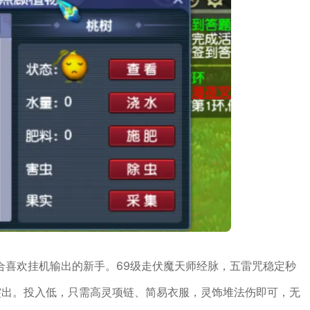
合喜欢挂机输出的新手。69级走伏魔天师经脉，五雷咒稳定秒
突出。投入低，只需高灵项链、简易衣服，灵饰堆法伤即可，无