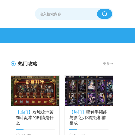
热门攻略
更多->
【热门】
攻城掠地苦
【热门】
哪种手镯能
肉计副本的剧情是什
与影之刃3魔链相辅
么
相成