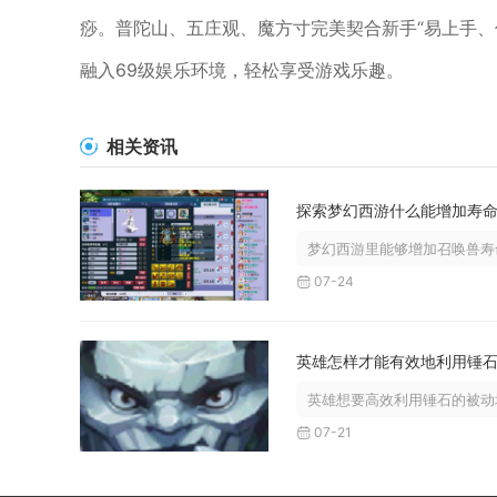
痧。普陀山、五庄观、魔方寸完美契合新手“易上手、
融入69级娱乐环境，轻松享受游戏乐趣。
相关资讯
探索梦幻西游什么能增加寿
梦幻西游里能够增加召唤兽寿命
07-24
英雄想要高效利用锤石的被动地
07-21