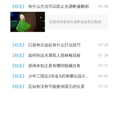
【精选】
有什么方法可以防止光遇帐篷翻倒
08-06
想要彻底避免光遇帐篷放置后翻倒、浮空偏移乃至穿模
【精选】
口袋奇兵远征有什么打法技巧
07-25
【精选】
如何到达光遇双人雨林梅花桩
07-24
【精选】
原神未知之星有哪些隐藏任务
07-31
【精选】
少年三国志2赤金3武将哪位战斗更厉害
08-05
【精选】
忘仙有没有可能换掉国王的位置
07-27