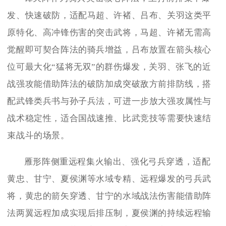
发、快速破防，适配马超、许褚、吕布、关羽这类平
原特化、高冲锋伤害的突击武将，马超、许褚无需高
觉醒即可契合阵法的骑兵增益，吕布放置在箭头核心
位可最大化“猛将无双”的群伤爆发，关羽、张飞的近
战强攻能借助阵法的破防加成突破敌方前排防线，搭
配武锋类兵书与孙子兵法，可进一步放大强攻属性与
战术稳定性，适合国战速推、比武竞技等需要快速结
束战斗的场景。
雁形阵侧重远程集火输出、强化弓兵穿透，适配
黄忠、甘宁、夏侯渊等水域专精、远程爆发的弓兵武
将，黄忠的箭矢穿透、甘宁的水域战法伤害能借助阵
法两翼远程加成实现后排压制，夏侯渊的持续远程输