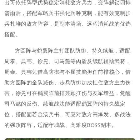
出可依托阵型优势稳定消耗敌方兵力，变阵解锁四排
箭雨后，搭配军略兵书强化兵种克制，能有效克制步
兵扎堆的敌方阵容，是副本清场、远程消耗战的优选
搭配。
方圆阵与鹤翼阵主打团队防御、持久续航，适配
周泰、典韦、徐晃、司马懿等肉盾及续航辅助武将，
周泰、典韦凭借高防御与不屈技能担任前排核心，借
助方圆阵的全队减伤、步兵防御加成扛住敌方主力伤
害，徐晃可在鹤翼阵前排兼顾扛伤与友军增益，觉醒
司马懿的反伤、续航战法能适配鹤翼阵的持久战定
位，搭配固若金汤兵书，可应对敌方高爆发、多战法
的强攻阵容，适配守城战、高难度BOSS副本。