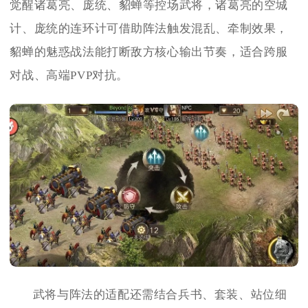
觉醒诸葛亮、庞统、貂蝉等控场武将，诸葛亮的空城
计、庞统的连环计可借助阵法触发混乱、牵制效果，
貂蝉的魅惑战法能打断敌方核心输出节奏，适合跨服
对战、高端PVP对抗。
武将与阵法的适配还需结合兵书、套装、站位细