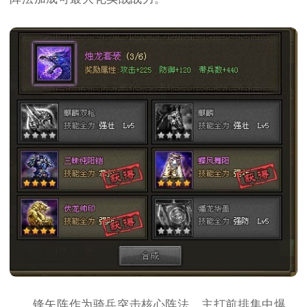
锋矢阵作为骑兵突击核心阵法，主打前排集中爆