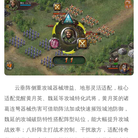
云垂阵侧重攻城器械增益、地形灵活适配，核心
适配觉醒黄月英、魏延等攻城特化武将，黄月英的诸
葛连弩器械伤害可借助阵法加成快速摧毁城池防御，
魏延的攻城破防特性搭配阵型站位，能大幅提升攻城
战效率；八卦阵主打战术控制、干扰敌方，适配传奇