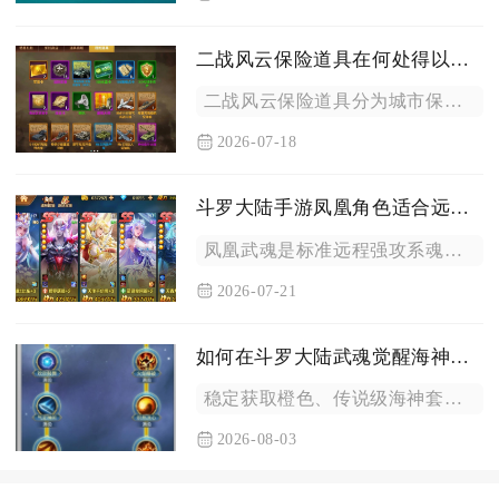
二战风云保险道具在何处得以应用
二战风云保险道具分为城市保护保险、出征兵力保险、资源掠夺保险...
2026-07-18
斗罗大陆手游凤凰角色适合远程攻击吗
凤凰武魂是标准远程强攻系魂师，完全适配远程输出打法，也是全游...
2026-07-21
如何在斗罗大陆武魂觉醒海神岛获得更好装备
稳定获取橙色、传说级海神套装与高品质魂骨装备的核心逻辑是拉高...
2026-08-03