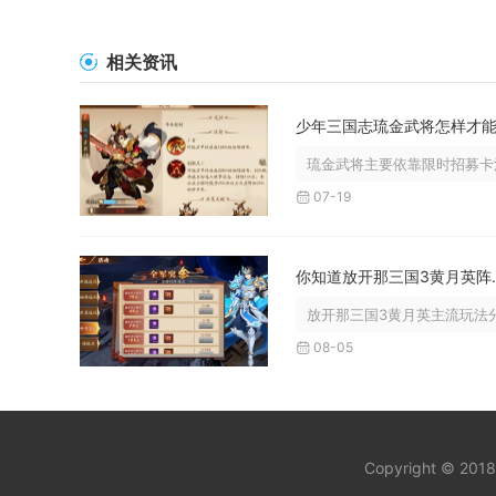
相关资讯
琉金武将主要依靠限时招募卡池
07-19
你知道放开那
放开那三国3黄月英主流玩法分
08-05
Copyright © 201