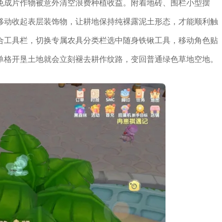
免成片作物被意外清空浪费种植收益。附着地砖、围栏小型摆
移动收起表层装饰物，让耕地保持纯裸露泥土形态，才能顺利触
合工具栏，切换专属农具分类栏选中随身铁锹工具，移动角色贴
单格开垦土地就会立刻褪去耕作纹路，变回普通绿色草地空地。