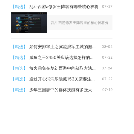
【精选】
乱斗西游a修罗王阵容有哪些核心神将
07-27
乱斗西游修罗王阵容里的核心神将分为前排抗伤神将、
【精选】
如何安排率土之滨流浪军主城的搬迁计划
08-02
【精选】
咸鱼之王2450关应该选择怎样的阵容
07-22
【精选】
萤火霜兔在梦幻西游中的获取方法是什么
07-24
【精选】
通过开心消消乐隐藏153关需要注意什么
07-22
【精选】
少年三国志中的群体技能有多强大
07-19