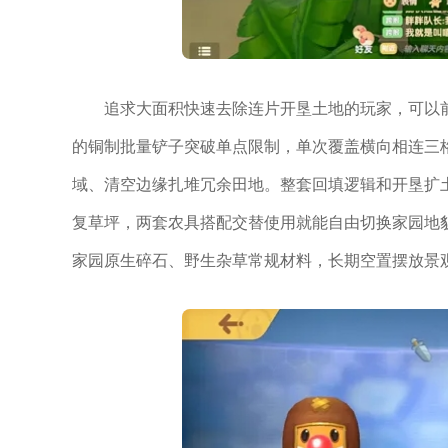
追求大面积快速去除连片开垦土地的玩家，可以
的铜制批量铲子突破单点限制，单次覆盖横向相连三
域、清空边缘扎堆冗余田地。整套回填逻辑和开垦扩
复草坪，两套农具搭配交替使用就能自由切换家园地
家园原生碎石、野生杂草常规材料，长期空置摆放景