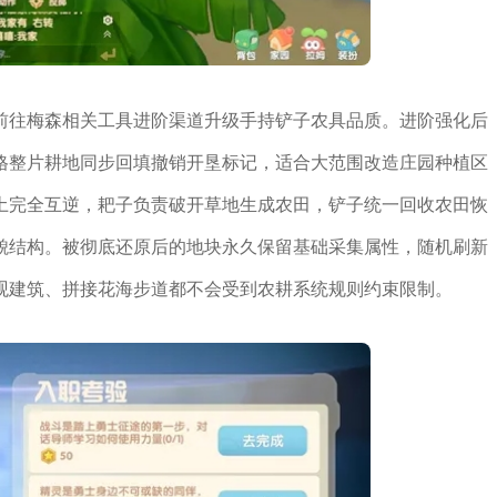
前往梅森相关工具进阶渠道升级手持铲子农具品质。进阶强化后
格整片耕地同步回填撤销开垦标记，适合大范围改造庄园种植区
土完全互逆，耙子负责破开草地生成农田，铲子统一回收农田恢
貌结构。被彻底还原后的地块永久保留基础采集属性，随机刷新
观建筑、拼接花海步道都不会受到农耕系统规则约束限制。