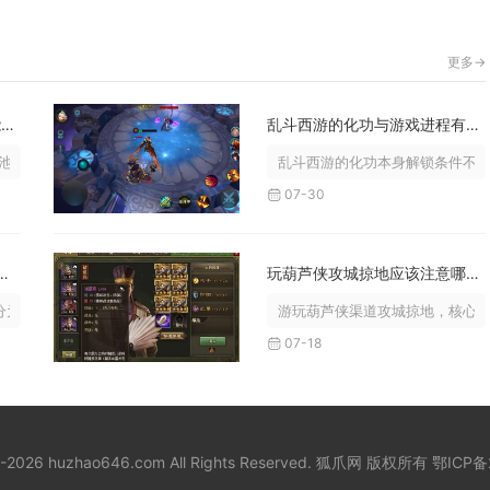
更多->
少年三国志琉金武将怎样才能得到
乱斗西游的化功与游戏进程有关吗
抽取、活动碎片兑换、跨服玩法奖励...
乱斗西游的化功本身解锁条件不绑
07-30
三国3黄月英阵容怎么玩吗
玩葫芦侠攻城掠地应该注意哪些事项
为两套体系，一套是蜀国续航控场队...
游玩葫芦侠渠道攻城掠地，核心注
07-18
8-2026 huzhao646.com All Rights Reserved. 狐爪网 版权所有
鄂ICP备