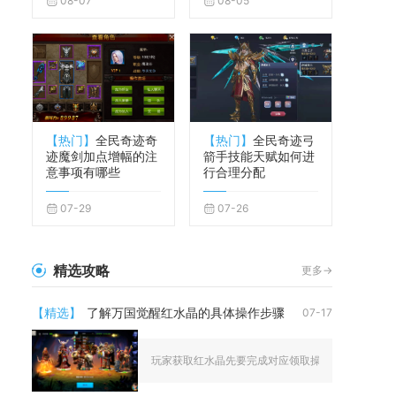
08-07
08-05
【热门】
全民奇迹奇
【热门】
全民奇迹弓
迹魔剑加点增幅的注
箭手技能天赋如何进
意事项有哪些
行合理分配
07-29
07-26
精选攻略
更多->
【精选】
了解万国觉醒红水晶的具体操作步骤
07-17
玩家获取红水晶先要完成对应领取操作，之后进入商城