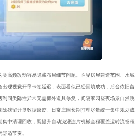
这类高频改动容易隐藏布局细节问题。临界房屋建造范围、水域
会出现视觉开垦卡顿延迟，表面看似已经回填成功，后台依旧留
遇到同类隐性异常无需额外道具修复，间隔家园昼夜场景自然跳
抹除残留开垦数据痕迹。日常庄园长期打理尽量统一集中规划成
期集中清理回收，既提升自动浇灌连片机械全程覆盖运转流畅程
玩舒适节奏。