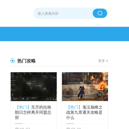
热门攻略
更多->
【热门】
无尽的拉格
【热门】
鬼泣巅峰之
朗日怎样离开同盟总
战第九章通关攻略是
部
什么