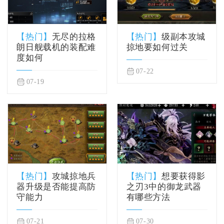
【热门】
无尽的拉格
【热门】
级副本攻城
朗日舰载机的装配难
掠地要如何过关
度如何
07-22
07-19
【热门】
攻城掠地兵
【热门】
想要获得影
器升级是否能提高防
之刃3中的御龙武器
守能力
有哪些方法
07-21
07-30