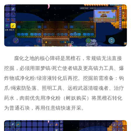
腐化之地的核心障碍是黑檀石，常规镐无法直接
挖掘，必须用噩梦镐/死亡使者镐及更高镐力工具、爆
炸物或净化粉/绿溶液转化后再挖。挖掘前需准备：钩
爪/绳索防坠落、照明工具、远程武器清噬魂者、治疗
药水，肉前优先用净化粉（树妖购买）将黑檀石转化
为普通石块，再用任意镐快速开采。