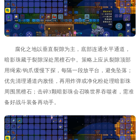
腐化之地以垂直裂隙为主，底部连通水平通道，
暗影珠藏于裂隙深处黑檀石中。策略上应从裂隙顶部
用绳索/钩爪缓慢下探，每隔一段放平台，避免坠落；
优先清理通道内敌怪，再用炸弹或净化粉处理暗影珠
周围黑檀石；击碎3颗暗影珠会召唤世界吞噬者，需准
备好战斗装备再动手。