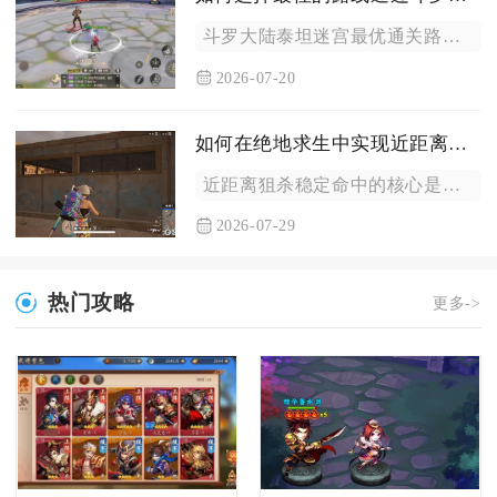
斗罗大陆泰坦迷宫最优通关路线为起点出发优先探索地图右下片区，...
2026-07-20
如何在绝地求生中实现近距离打狙精准射击
近距离狙杀稳定命中的核心是预瞄打底、低倍镜搭配、身法与屏息同...
2026-07-29
热门攻略
更多->