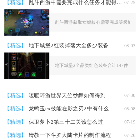
【精选】
乱斗西游中需要完成什么任务才能得到女娲
07-25
乱斗西游获取女娲核心需要完成等级解锁、
【精选】
地下城堡2红装掉落大全多少装备
08-03
地下城堡2全品类红色装备合计147件，划分
【精选】
暖暖环游世界天竺纱舞如何得到
07-30
【精选】
龙鸣玉ex技能在影之刃2中有什么效果
08-08
【精选】
保卫萝卜2第三十二关该怎么过
07-19
【精选】
请教一下斗罗大陆卡片的制作流程
07-26