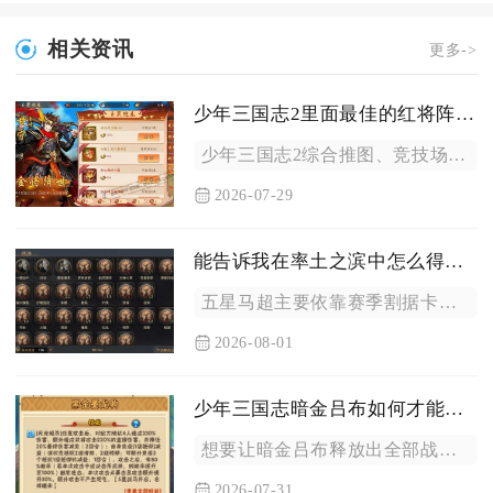
相关资讯
更多->
少年三国志2里面最佳的红将阵容是什么
少年三国志2综合推图、竞技场、跨服对战全场景的最佳红将阵容为...
2026-07-29
能告诉我在率土之滨中怎么得到五星马超吗
五星马超主要依靠赛季割据卡包、征服卡包、群雄名将卡包抽取获得...
2026-08-01
少年三国志暗金吕布如何才能发挥最大威力
想要让暗金吕布释放出全部战力，核心思路是集中全部资源拉高星级...
2026-07-31