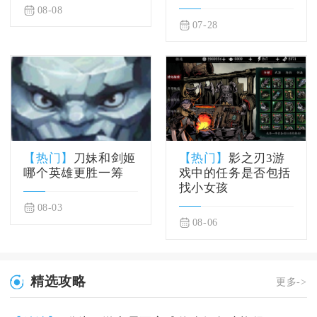
08-08
07-28
【热门】
刀妹和剑姬
【热门】
影之刃3游
哪个英雄更胜一筹
戏中的任务是否包括
找小女孩
08-03
08-06
精选攻略
更多->