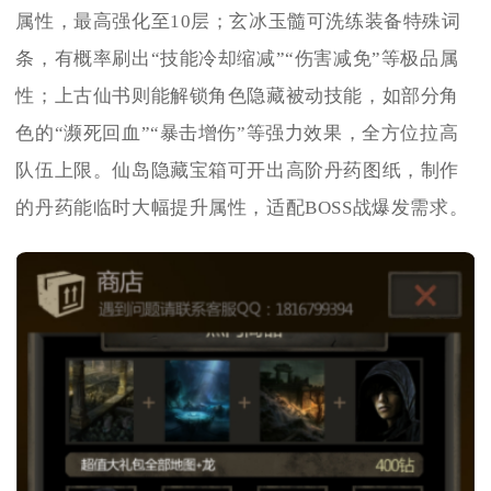
属性，最高强化至10层；玄冰玉髓可洗练装备特殊词
条，有概率刷出“技能冷却缩减”“伤害减免”等极品属
性；上古仙书则能解锁角色隐藏被动技能，如部分角
色的“濒死回血”“暴击增伤”等强力效果，全方位拉高
队伍上限。仙岛隐藏宝箱可开出高阶丹药图纸，制作
的丹药能临时大幅提升属性，适配BOSS战爆发需求。