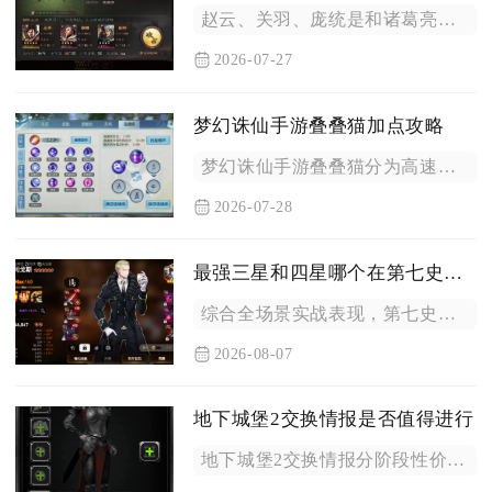
赵云、关羽、庞统是和诸葛亮、张飞组队综合强度最高的三名武将，...
2026-07-27
梦幻诛仙手游叠叠猫加点攻略
梦幻诛仙手游叠叠猫分为高速隐攻、血耐站场、龟速守尸三套核心加...
2026-07-28
最强三星和四星哪个在第七史诗中更强大
综合全场景实战表现，第七史诗里上限层面最强四星角色整体实力高...
2026-08-07
地下城堡2交换情报是否值得进行
地下城堡2交换情报分阶段性价比差异明显，前期、中期刚需阶段值...