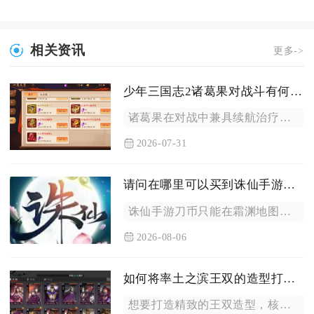
相关资讯
更多->
少年三国志2诸葛果对战斗有何帮助
诸葛果在对战中兼具续航治疗、怒气限制、持续输出三大核心作用，...
2026-07-31
请问在哪里可以买到诛仙手游的刀币
诛仙手游刀币只能在霜渊地图坐标（79,52）NPC白甜甜处消...
2026-08-06
如何将率土之滨王双的造型打造得更加精致
想要打造精致的王双造型，核心思路是依托武将画像、行军外观、卡...