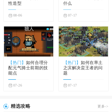
性造型
什么
08-06
07-17
【热门】
如何合理分
【热门】
如何在率土
配元气骑士前期的技
之滨解决蛮王者的问
能点
题
07-26
07-17
精选攻略
更多->