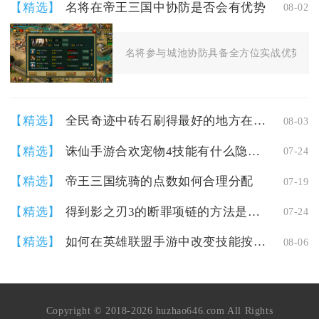
【精选】
名将在帝王三国中协防是否会有优势
08-02
名将参与城池协防具备全方位实战优势，既
【精选】
全民奇迹中砖石刷得最好的地方在哪里
08-03
【精选】
诛仙手游合欢宠物4技能有什么隐藏属性
07-24
【精选】
帝王三国统骑的点数如何合理分配
07-19
【精选】
得到影之刃3的断罪项链的方法是什么
07-24
【精选】
如何在英雄联盟手游中改变技能按钮的位置
08-06
Copyright © 2018-2026 huzhao646.com All Rights