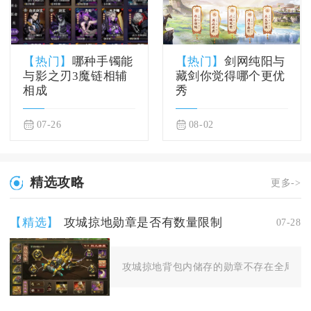
【热门】
哪种手镯能
【热门】
剑网纯阳与
与影之刃3魔链相辅
藏剑你觉得哪个更优
相成
秀
07-26
08-02
精选攻略
更多->
【精选】
攻城掠地勋章是否有数量限制
07-28
攻城掠地背包内储存的勋章不存在全局数量