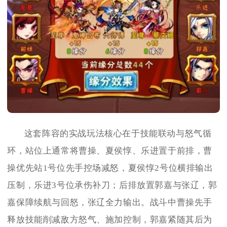
这套阵容的实战玩法核心在于技能联动与怒气循
环，站位上通常将曹操、夏侯惇、乐进置于前排，曹
操优先站1号位先手控场减怒，夏侯惇2号位横排输出
压制，乐进3号位承伤补刀；后排放置郭嘉与张辽，郭
嘉保障续航与回怒，张辽全力输出。战斗中曹操先手
释放技能削减敌方怒气、施加控制，郭嘉紧随其后为