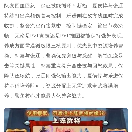
队友回血回怒，保证技能循环不断档，夏侯惇与张辽
持续打出高额伤害与控制，乐进则在敌方残血时完成
收割，整套流程衔接紧密，控制链稳定，输出节奏流
畅，无论是PVP竞技还是PVE推图都能保持强势表现。
养成方面需遵循极限三核原则，优先集中资源培养曹
操、郭嘉与张辽，曹操优先突破与觉醒，解锁免疫暴
击等关键属性，郭嘉重点提升合击技与回怒效果，保
障队伍续航，张辽则强化输出能力，夏侯惇与乐进保
持基础培养即可，资源分配上无需追求全武将满培
养，聚焦核心才能最大化阵容战力。