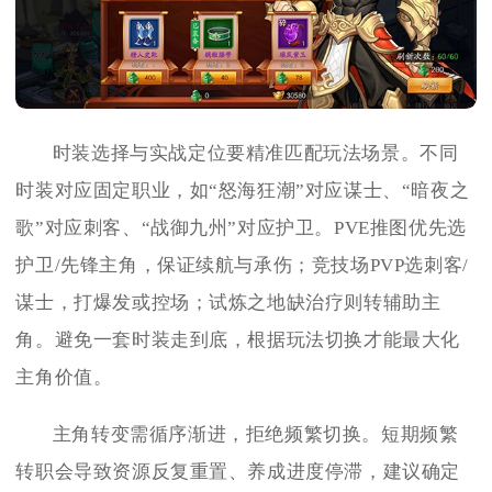
时装选择与实战定位要精准匹配玩法场景。不同
时装对应固定职业，如“怒海狂潮”对应谋士、“暗夜之
歌”对应刺客、“战御九州”对应护卫。PVE推图优先选
护卫/先锋主角，保证续航与承伤；竞技场PVP选刺客/
谋士，打爆发或控场；试炼之地缺治疗则转辅助主
角。避免一套时装走到底，根据玩法切换才能最大化
主角价值。
主角转变需循序渐进，拒绝频繁切换。短期频繁
转职会导致资源反复重置、养成进度停滞，建议确定