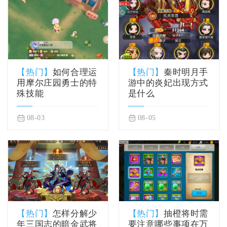
【热门】
如何合理运
【热门】
秦时明月手
用摩尔庄园勇士的特
游中的炎妃出现方式
殊技能
是什么
08-03
08-05
【热门】
怎样分解少
【热门】
抽橙将时需
年三国志的暗金武将
要注意哪些事项在万