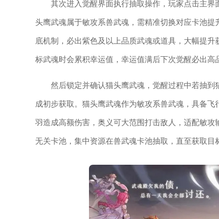
其次进入觉醒界面执行抽取操作，玩家点击主界
头鹰武魂属于敏攻系兽武魂，需精准切换对应卡池提
底机制，必出紫色及以上品质武魂或道具，大幅提升
标武魂时会累积幸运值，幸运值满后下次觉醒必出高
然后锁定并确认猫头鹰武魂，觉醒过程中若抽到
成初步获取。猫头鹰武魂作为敏攻系兽武魂，具备飞
羽造成高额伤害，奥义可大范围打击敌人，适配敏攻
无关卡池，集中资源在兽武魂卡池抽取，直至获取目