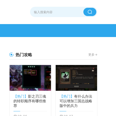
热门攻略
更多->
【热门】
影之刃三魂
【热门】
有什么办法
的转职顺序有哪些推
可以增加三国志战略
荐
版中的兵力