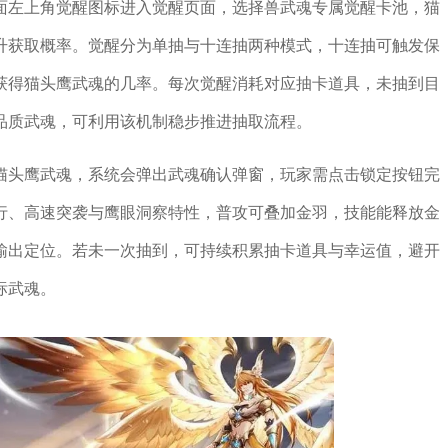
面左上角觉醒图标进入觉醒页面，选择兽武魂专属觉醒卡池，猫
升获取概率。觉醒分为单抽与十连抽两种模式，十连抽可触发保
获得猫头鹰武魂的几率。每次觉醒消耗对应抽卡道具，未抽到目
品质武魂，可利用该机制稳步推进抽取流程。
猫头鹰武魂，系统会弹出武魂确认弹窗，玩家需点击锁定按钮完
行、高速突袭与鹰眼洞察特性，普攻可叠加金羽，技能能释放金
输出定位。若未一次抽到，可持续积累抽卡道具与幸运值，避开
标武魂。