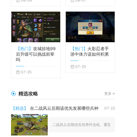
08-06
08-07
【热门】
攻城掠地99
【热门】
火影忍者手
后升级可以挑战前辈
游中体力该如何积累
吗
07-25
07-25
精选攻略
更多->
【精选】
在二战风云后期该优先发展哪些兵种
07-22
二战风云后期优先培养歼击机、重型坦克、轰炸机三类