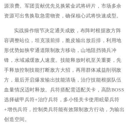
源浪费。军团贡献优先兑换紫金武将碎片，市场多余
资源可出售换取急需物资，确保核心武将快速成型。
实战操作细节决定通关成败，布阵时根据敌方阵
容调整站位，坦克顶前排，脆皮输出放后排，利用地
形优势如狭窄通道限制敌方移动，山地阻挡骑兵冲
锋，水域减缓敌人速度。技能释放时机至关重要，先
手释放控制技能打断敌方大招，再用群体减益削弱敌
方，最后开启爆发输出技能清场，治疗技能根据队伍
血量情况适时释放。兵符搭配需适配关卡，高防BOSS
选择破甲兵符+治疗兵符，多小怪关卡使用眩晕兵符
+增伤兵符，控制类兵符能有效限制敌方行动，为输出
创造空间。