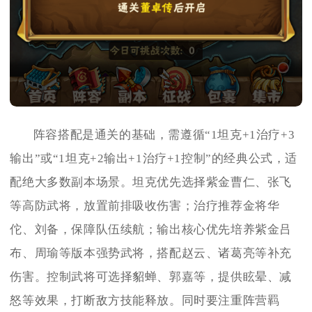
阵容搭配是通关的基础，需遵循“1坦克+1治疗+3
输出”或“1坦克+2输出+1治疗+1控制”的经典公式，适
配绝大多数副本场景。坦克优先选择紫金曹仁、张飞
等高防武将，放置前排吸收伤害；治疗推荐金将华
佗、刘备，保障队伍续航；输出核心优先培养紫金吕
布、周瑜等版本强势武将，搭配赵云、诸葛亮等补充
伤害。控制武将可选择貂蝉、郭嘉等，提供眩晕、减
怒等效果，打断敌方技能释放。同时要注重阵营羁