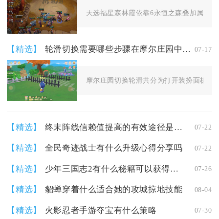
天选福星森林霞依靠6永恒之森叠加属性、4
【精选】
轮滑切换需要哪些步骤在摩尔庄园中完成
07-17
摩尔庄园切换轮滑共分为打开装扮面板、切
【精选】
终末阵线信赖值提高的有效途径是哪些
07-22
【精选】
全民奇迹战士有什么升级心得分享吗
07-22
【精选】
少年三国志2有什么秘籍可以获得陆逊吗
07-26
【精选】
貂蝉穿着什么适合她的攻城掠地技能
08-04
【精选】
火影忍者手游夺宝有什么策略
07-30