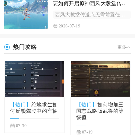
要如何开启原神西风大教堂传送点呢
西风大教堂传送点无需前置任务解锁，抵达教堂顶部钟塔平台并靠近...
2026-07-19
热门攻略
更多->
【热门】
绝地求生如
【热门】
如何增加三
何反锁驾驶中的车辆
国志战略版武将的等
级值
07-30
07-19