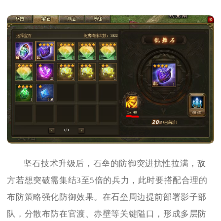
坚石技术升级后，石垒的防御突进抗性拉满，敌
方若想突破需集结3至5倍的兵力，此时要搭配合理的
布防策略强化防御效果。在石垒周边提前部署影子部
队，分散布防在官渡、赤壁等关键隘口，形成多层防