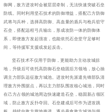
御网，敌方进攻时会被层层牵制，无法快速突破石垒
防线。同时利用坚石技术的防御增益，搭配己方防御
武将与兵种，选择高防御、高血量的盾兵与枪兵驻守
石垒，搭配远程弓兵输出，形成攻防一体的防御体
系，即便敌方发起强攻，也能依托石垒坚守足够时
间，等待援军支援或发起反击。
坚石技术不仅用于防御，更能助力主动攻城掠
地，升级后可依托高防御石垒稳固后方领地，放心抽
调主力部队远征敌方城池。进攻时先派遣先锋部队清
理敌方外围据点，再以主力部队围攻核心城池，同时
在己方占领的城池周边快速建造石垒，稳固新占领区
域，防止敌方反扑夺回。石垒建成后可作为进攻跳
板，持续向敌方腹地推进，逐步蚕食敌方城池与领