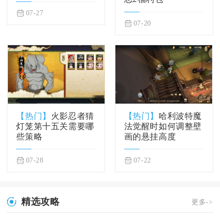
07-27
07-20
【热门】
火影忍者猜
【热门】
哈利波特魔
灯笼第十五关需要哪
法觉醒时如何调整壁
些策略
画的悬挂高度
07-28
07-22
精选攻略
更多->