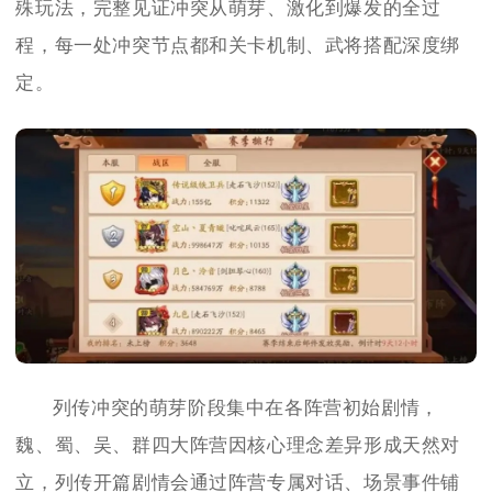
殊玩法，完整见证冲突从萌芽、激化到爆发的全过
程，每一处冲突节点都和关卡机制、武将搭配深度绑
定。
列传冲突的萌芽阶段集中在各阵营初始剧情，
魏、蜀、吴、群四大阵营因核心理念差异形成天然对
立，列传开篇剧情会通过阵营专属对话、场景事件铺