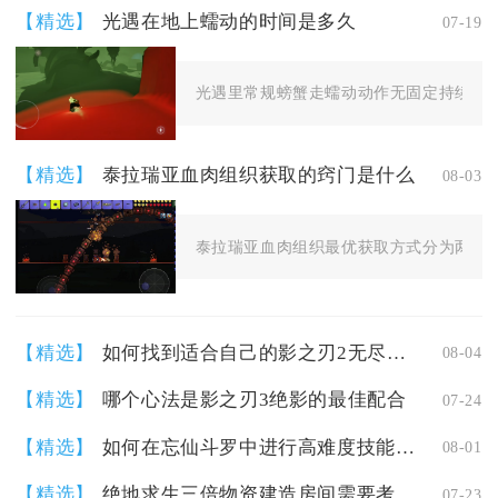
【精选】
光遇在地上蠕动的时间是多久
07-19
光遇里常规螃蟹走蠕动动作无固定持续时长
【精选】
泰拉瑞亚血肉组织获取的窍门是什么
08-03
泰拉瑞亚血肉组织最优获取方式分为两种，
【精选】
如何找到适合自己的影之刃2无尽阵容
08-04
【精选】
哪个心法是影之刃3绝影的最佳配合
07-24
【精选】
如何在忘仙斗罗中进行高难度技能连招
08-01
【精选】
绝地求生三倍物资建造房间需要考虑哪些因素
07-23