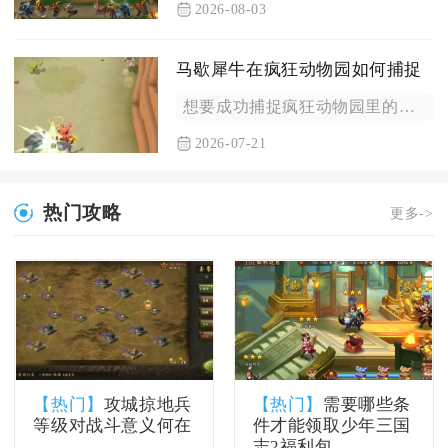
2026-08-03
马歇犀牛在疯狂动物园如何捕捉
想要成功捕捉疯狂动物园里的马歇犀牛，首要前置条件是将犀牛专属...
2026-07-21
热门攻略
更多->
【热门】
攻城掠地兵
【热门】
需要哪些条
等级对战斗意义何在
件才能领取少年三国
志2福利包