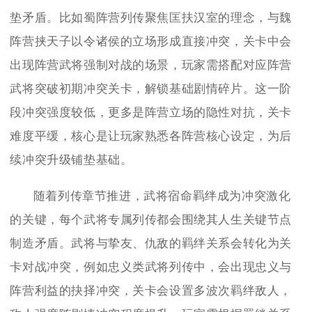
垫矛盾。比如蜀阵营列传聚焦匡扶汉室的理念，与魏
阵营挟天子以令诸侯的立场形成直接冲突，关卡中会
出现阵营武将强制对战的场景，玩家需搭配对应阵营
武将突破初期冲突关卡，解锁基础剧情碎片。这一阶
段冲突强度较低，更多是阵营立场的隐性对抗，关卡
难度平缓，核心是让玩家熟悉各阵营核心设定，为后
续冲突升级铺垫基础。
随着列传章节推进，武将宿命羁绊成为冲突激化
的关键，每个武将专属列传都会围绕其人生关键节点
制造矛盾。武将与挚友、仇敌的羁绊关系会转化为关
卡对战冲突，例如忠义类武将列传中，会出现忠义与
阵营利益的抉择冲突，关卡会设置多波次羁绊敌人，