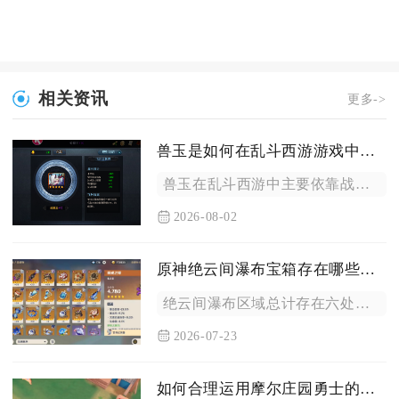
相关资讯
更多->
兽玉是如何在乱斗西游游戏中取得的
兽玉在乱斗西游中主要依靠战宠资源循环转化、日常副本积累、帮派...
2026-08-02
原神绝云间瀑布宝箱存在哪些隐藏位置
绝云间瀑布区域总计存在六处隐蔽宝箱点位，包含三处元素方碑解谜...
2026-07-23
如何合理运用摩尔庄园勇士的特殊技能