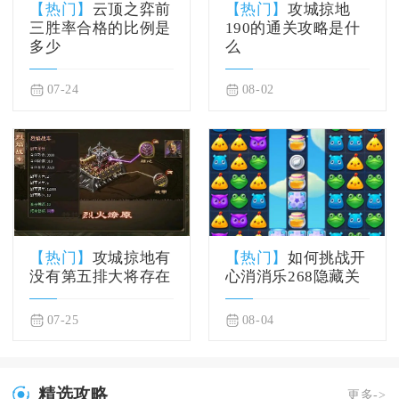
【热门】
云顶之弈前
【热门】
攻城掠地
三胜率合格的比例是
190的通关攻略是什
多少
么
07-24
08-02
【热门】
攻城掠地有
【热门】
如何挑战开
没有第五排大将存在
心消消乐268隐藏关
07-25
08-04
精选攻略
更多->