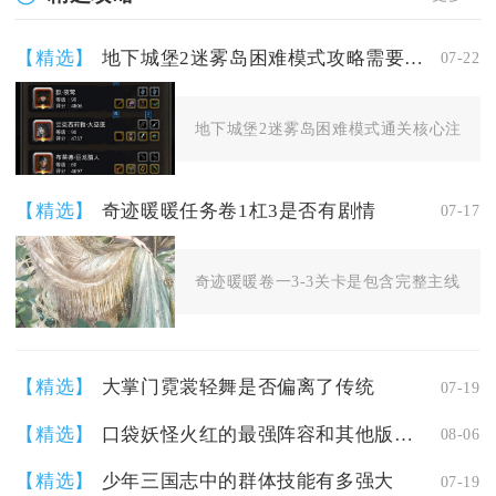
【精选】
地下城堡2迷雾岛困难模式攻略需要注意什么
07-22
地下城堡2迷雾岛困难模式通关核心注意点集
【精选】
奇迹暖暖任务卷1杠3是否有剧情
07-17
奇迹暖暖卷一3-3关卡是包含完整主线剧情
【精选】
大掌门霓裳轻舞是否偏离了传统
07-19
【精选】
口袋妖怪火红的最强阵容和其他版本有何不同
08-06
【精选】
少年三国志中的群体技能有多强大
07-19