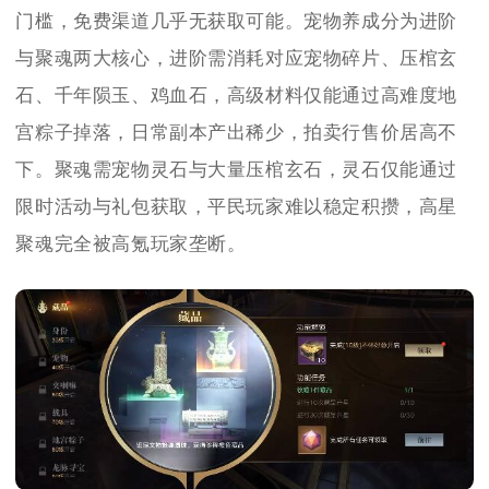
门槛，免费渠道几乎无获取可能。宠物养成分为进阶
与聚魂两大核心，进阶需消耗对应宠物碎片、压棺玄
石、千年陨玉、鸡血石，高级材料仅能通过高难度地
宫粽子掉落，日常副本产出稀少，拍卖行售价居高不
下。聚魂需宠物灵石与大量压棺玄石，灵石仅能通过
限时活动与礼包获取，平民玩家难以稳定积攒，高星
聚魂完全被高氪玩家垄断。