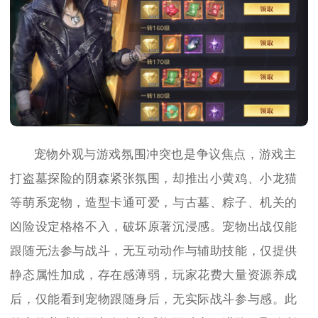
宠物外观与游戏氛围冲突也是争议焦点，游戏主
打盗墓探险的阴森紧张氛围，却推出小黄鸡、小龙猫
等萌系宠物，造型卡通可爱，与古墓、粽子、机关的
凶险设定格格不入，破坏原著沉浸感。宠物出战仅能
跟随无法参与战斗，无互动动作与辅助技能，仅提供
静态属性加成，存在感薄弱，玩家花费大量资源养成
后，仅能看到宠物跟随身后，无实际战斗参与感。此