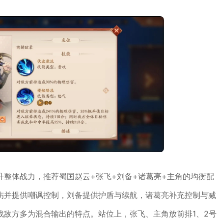
整体战力，推荐蜀国赵云+张飞+刘备+诸葛亮+主角的均衡配
伤并提供嘲讽控制，刘备提供护盾与续航，诸葛亮补充控制与减
战敌方多为混合输出的特点。站位上，张飞、主角放前排1、2号