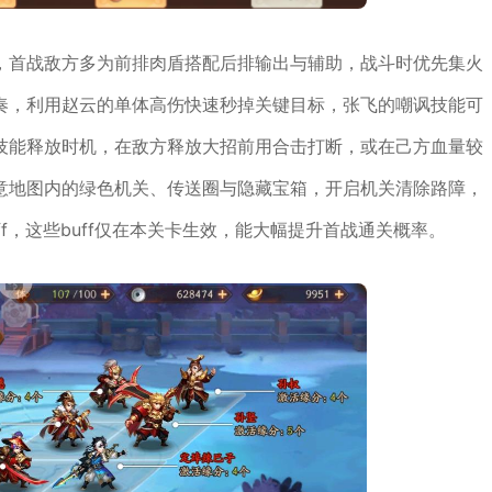
，首战敌方多为前排肉盾搭配后排输出与辅助，战斗时优先集火
奏，利用赵云的单体高伤快速秒掉关键目标，张飞的嘲讽技能可
技能释放时机，在敌方释放大招前用合击打断，或在己方血量较
意地图内的绿色机关、传送圈与隐藏宝箱，开启机关清除路障，
f，这些buff仅在本关卡生效，能大幅提升首战通关概率。