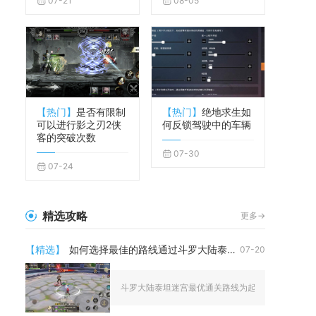
07-21
08-05
【热门】
是否有限制
【热门】
绝地求生如
可以进行影之刃2侠
何反锁驾驶中的车辆
客的突破次数
07-30
07-24
精选攻略
更多->
【精选】
如何选择最佳的路线通过斗罗大陆泰坦迷宫
07-20
斗罗大陆泰坦迷宫最优通关路线为起点出发优先探索地