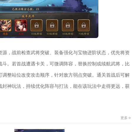
资源，战前检查武将突破、装备强化与宝物进阶状态，优先将资
战斗。若首战遭遇卡关，可微调阵容，替换控制或续航武将，比
可调整站位改变攻击顺序，针对敌方弱点突破。通关首战后可解
战封神玩法，持续优化阵容与打法，能在该玩法中走得更远，获
更多->