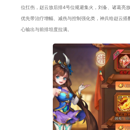
位扛伤，赵云放后排4号位规避集火，刘备、诸葛亮放
优先带治疗增幅、减伤与控制强化类，神兵给赵云搭
心输出与前排坦度拉满。