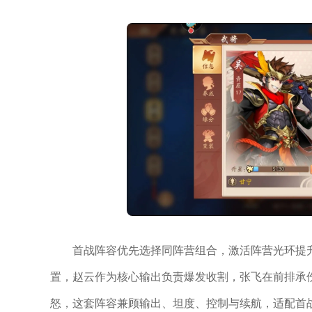
首战阵容优先选择同阵营组合，激活阵营光环提升
置，赵云作为核心输出负责爆发收割，张飞在前排承
怒，这套阵容兼顾输出、坦度、控制与续航，适配首