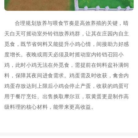
合理规划放养与喂食节奏是高效养殖的关键，晴
天白天可摇动室外铃铛放养鸡群，让其在庄园内自主
觅食，既节省饲料又能提升小鸡心情，间接助力好感
度增长。夜晚或雨天必须及时摇动室内铃铛召回小
鸡，此时小鸡无法在外觅食，需提前在饲料盆补满饲
料，保障其夜间进食需求。鸡蛋需及时收获，禽舍内
鸡蛋存放达到上限后小鸡会停止产蛋，收获的鸡蛋可
用于餐厅烹饪、出售换取摩尔豆，双黄蛋更是制作高
级料理的核心材料，能带来更高收益。