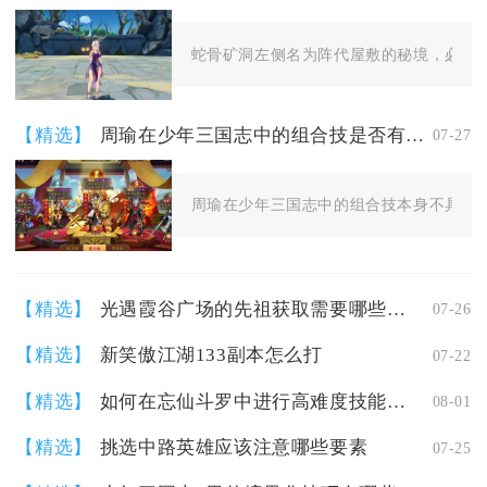
蛇骨矿洞左侧名为阵代屋敷的秘境，必须先
【精选】
周瑜在少年三国志中的组合技是否有连击效果
07-27
周瑜在少年三国志中的组合技本身不具备独
【精选】
光遇霞谷广场的先祖获取需要哪些条件
07-26
【精选】
新笑傲江湖133副本怎么打
07-22
【精选】
如何在忘仙斗罗中进行高难度技能连招
08-01
【精选】
挑选中路英雄应该注意哪些要素
07-25