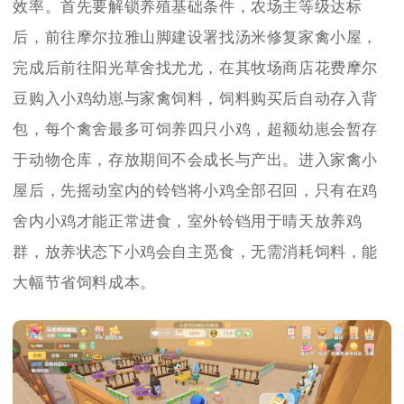
效率。首先要解锁养殖基础条件，农场主等级达标
后，前往摩尔拉雅山脚建设署找汤米修复家禽小屋，
完成后前往阳光草舍找尤尤，在其牧场商店花费摩尔
豆购入小鸡幼崽与家禽饲料，饲料购买后自动存入背
包，每个禽舍最多可饲养四只小鸡，超额幼崽会暂存
于动物仓库，存放期间不会成长与产出。进入家禽小
屋后，先摇动室内的铃铛将小鸡全部召回，只有在鸡
舍内小鸡才能正常进食，室外铃铛用于晴天放养鸡
群，放养状态下小鸡会自主觅食，无需消耗饲料，能
大幅节省饲料成本。