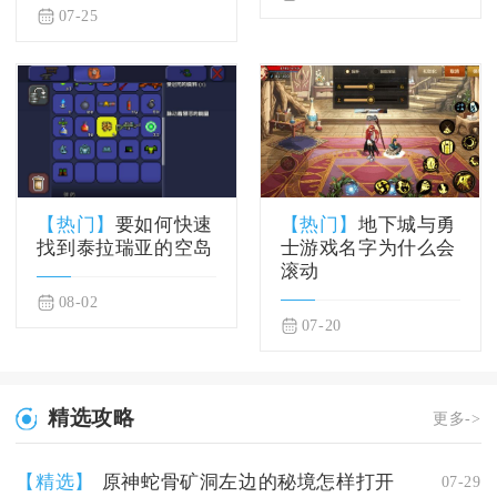
07-25
【热门】
要如何快速
【热门】
地下城与勇
找到泰拉瑞亚的空岛
士游戏名字为什么会
滚动
08-02
07-20
精选攻略
更多->
【精选】
原神蛇骨矿洞左边的秘境怎样打开
07-29