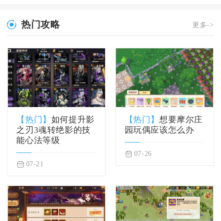
热门攻略
更多->
【热门】
如何提升影
【热门】
想要摩尔庄
之刃3魂转绝影的技
园玩偶应该怎么办
能心法等级
07-26
07-21