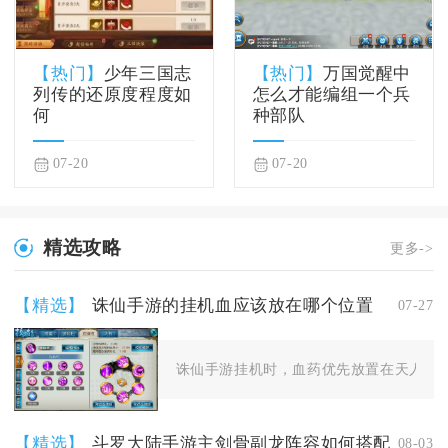
【热门】
少年三国志
【热门】
万国觉醒中
列传的还原度程度如
怎么才能编组一个兵
何
种部队
07-20
07-20
精选攻略
更多->
【精选】
诛仙手游的挂机血应该放在哪个位置
07-27
诛仙手游挂机时，血药优先放置在天人合一
【精选】
斗罗大陆手游主剑骨副龙阵容如何搭配
08-03