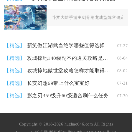
斗罗大陆手游主剑骨副龙成型阵容确定为主
【精选】
新笑傲江湖武当绝学哪些值得选择
07-27
【精选】
攻城掠地140级副本的通关攻略是什么
08-04
【精选】
攻城掠地傲世堂攻略怎样才能取得更好效果
08-02
【精选】
长安幻想69带上什么宝宝好
07-21
【精选】
影之刃359级升60级适合刷什么任务
07-30
Copyright © 2018-2026 huzhao646.com All Rights