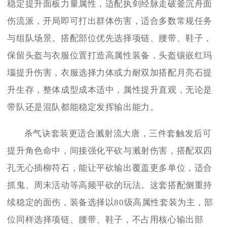
稳定提升面板力量属性，适配执剑经脉走破釜沉舟面
伤流派，开局即可打出群体伤害，适合多数常规任务
与组队场景。搭配部位优先选择项链、腰带、鞋子，
保留头盔与衣服位置打造高属性装备，头盔镶嵌红玛
瑙提升伤害，衣服选择力体或力耐双加搭配月亮石提
升生存，整体成型成本适中，属性提升直观，无论是
带队还是混队都能稳定发挥输出能力。
杀气诀套装更适合溅射流大唐，三件套触发后可
提升角色命中，间接强化平砍与溅射伤害，搭配双四
孔无心插柳符石，能让平砍输出覆盖更多单位，适合
抓鬼、周末活动等高频平砍的玩法。这套搭配侧重持
续稳定的面伤，装备选择以80级高属性套装为主，部
位同样选择项链、腰带、鞋子，不占用核心输出部